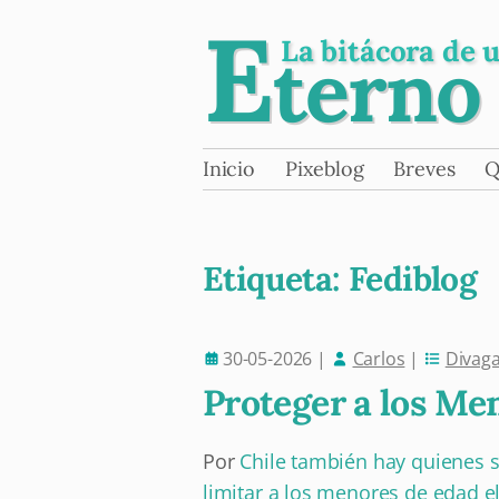
E
La bitácora de 
terno
Skip
Inicio
Pixeblog
Breves
Q
Main menu
to
content
Etiqueta:
Fediblog
30-05-2026
|
Carlos
|
Divag
Post navigation
Proteger a los Men
Por
Chile también hay quienes s
limitar a los menores de edad e