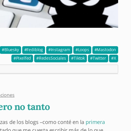
Bluesky
Fediblog
Instagram
Loops
Mastodon
Pixelfed
RedesSociales
Tiktok
Twitter
X
aciones
pero no tanto
nzas de los blogs –como conté en la
primera
otado que me cuesta escribir más de lo que