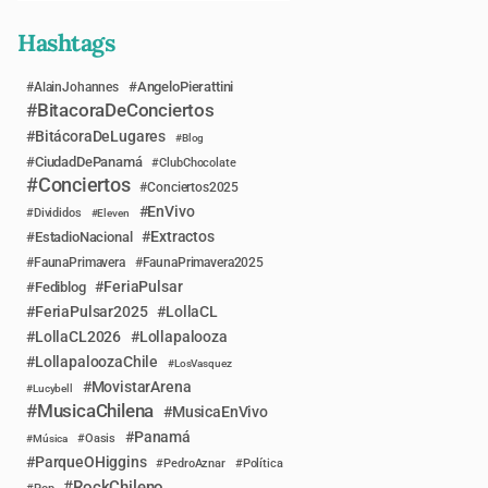
Hashtags
AngeloPierattini
AlainJohannes
BitacoraDeConciertos
BitácoraDeLugares
Blog
CiudadDePanamá
ClubChocolate
Conciertos
Conciertos2025
EnVivo
Divididos
Eleven
Extractos
EstadioNacional
FaunaPrimavera
FaunaPrimavera2025
FeriaPulsar
Fediblog
FeriaPulsar2025
LollaCL
LollaCL2026
Lollapalooza
LollapaloozaChile
LosVasquez
MovistarArena
Lucybell
MusicaChilena
MusicaEnVivo
Panamá
Música
Oasis
ParqueOHiggins
PedroAznar
Política
RockChileno