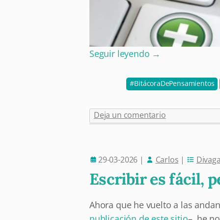
Seguir leyendo
→
BitácoraDePensamientos
Deja un comentario
29-03-2026
|
Carlos
|
Divag
Escribir es fácil, 
Ahora que he vuelto a las anda
publicación de este sitio
–, he n