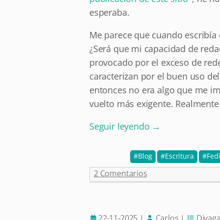
esperaba.
Me parece que cuando escribía 
¿Será que mi capacidad de red
provocado por el exceso de rede
caracterizan por el buen uso de
entonces no era algo que me im
vuelto más exigente. Realmente
Seguir leyendo
→
Blog
Escritura
Fed
2 Comentarios
22-11-2025
|
Carlos
|
Divag