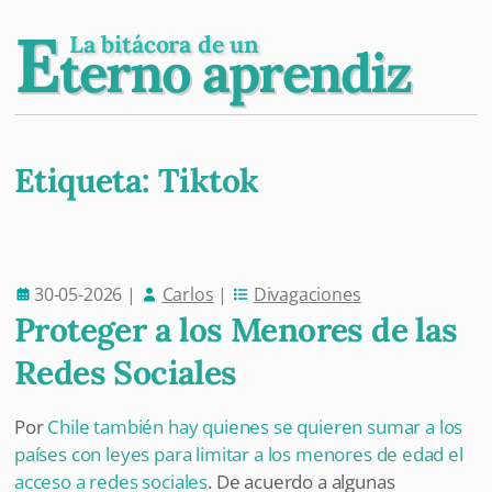
E
La bitácora de un
terno aprendiz
Etiqueta:
Tiktok
Post navigation
30-05-2026
|
Carlos
|
Divagaciones
Proteger a los Menores de las
Redes Sociales
Por
Chile también hay quienes se quieren sumar a los
países con leyes para limitar a los menores de edad el
acceso a redes sociales
. De acuerdo a algunas