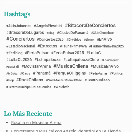
Hashtags
BitacoraDeConciertos
AngeloPierattini
AlainJohannes
BitácoraDeLugares
CiudadDePanamá
Blog
ClubChocolate
Conciertos
EnVivo
Conciertos2025
Divididos
Eleven
Extractos
EstadioNacional
FaunaPrimavera
FaunaPrimavera2025
FeriaPulsar
FeriaPulsar2025
LollaCL
Fediblog
LollaCL2026
Lollapalooza
LollapaloozaChile
LosVasquez
MusicaChilena
MovistarArena
MusicaEnVivo
Lucybell
Panamá
ParqueOHiggins
Música
Oasis
PedroAznar
Política
RockChileno
TeatroColiseo
Pop
SalaMasterRadioUChile
TeatroMunicipalDeLasCondes
Weichafe
Lo Más Reciente
Rosalía en Movistar Arena
Conversatorio Musical con Angelo Pierattini en La Tienda