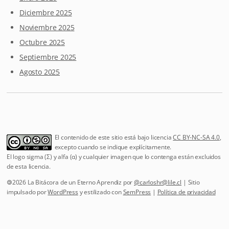
Diciembre 2025
Noviembre 2025
Octubre 2025
Septiembre 2025
Agosto 2025
El contenido de este sitio está bajo licencia
CC BY-NC-SA 4.0
,
excepto cuando se indique explícitamente.
El logo sigma (Σ) y alfa (α) y cualquier imagen que lo contenga están excluidos
de esta licencia.
🄯2026 La Bitácora de un Eterno Aprendiz por
@
carloshr@lile.cl
| Sitio
impulsado por
WordPress
y estilizado con
SemPress
|
Política de privacidad