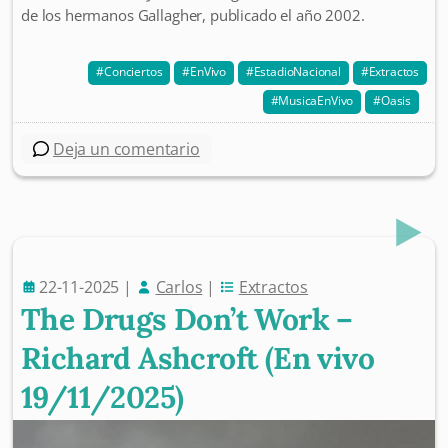
de los hermanos Gallagher, publicado el año 2002.
Conciertos
EnVivo
EstadioNacional
Extractos
MusicaEnVivo
Oasis
Deja un comentario
22-11-2025
|
Carlos
|
Extractos
The Drugs Don’t Work –
Richard Ashcroft (En vivo
19/11/2025)