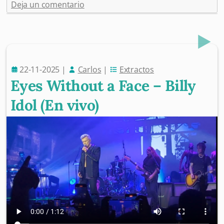
Deja un comentario
22-11-2025
|
Carlos
|
Extractos
Eyes Without a Face – Billy
Idol (En vivo)