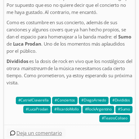
Por supuesto que eso no quiere decir que el concierto no
me haya gustado. Al contrario, me encantó.
Como es costumbre en sus concierto, además de sus
canciones y algunos covers que ya han hecho propios, se
dan el espacio para homenajear a la banda madre: el
Sumo
de
Luca Prodan
. Uno de los momentos más aplaudidos
por el público.
Divididos
es la dosis de rock en vivo que los nostálgicos del
otrora
mainstream
de la música necesitamos cada cierto
tiempo. Como prometieron, ya estoy esperando su próxima
visita.
CatrielCiavarella
Conciertos
DiegoArnedo
Divididos
LucaProdan
RicardoMollo
RockArgentino
Sumo
TeatroColiseo
Deja un comentario