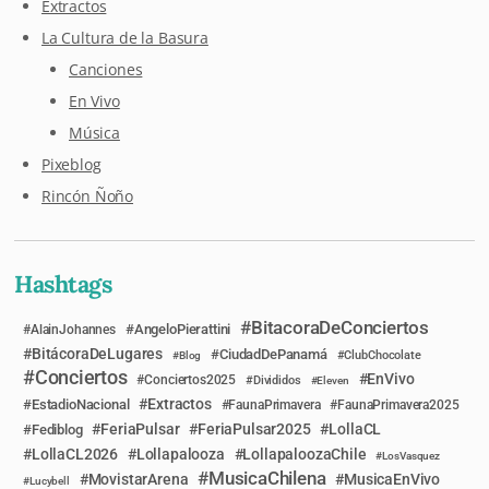
Extractos
La Cultura de la Basura
Canciones
En Vivo
Música
Pixeblog
Rincón Ñoño
Hashtags
BitacoraDeConciertos
AngeloPierattini
AlainJohannes
BitácoraDeLugares
CiudadDePanamá
Blog
ClubChocolate
Conciertos
EnVivo
Conciertos2025
Divididos
Eleven
Extractos
EstadioNacional
FaunaPrimavera
FaunaPrimavera2025
FeriaPulsar
FeriaPulsar2025
LollaCL
Fediblog
LollaCL2026
Lollapalooza
LollapaloozaChile
LosVasquez
MusicaChilena
MovistarArena
MusicaEnVivo
Lucybell