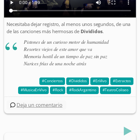
Necesitaba dejar registro, al menos unos segundos, de una
de las canciones más hermosas de
Divididos
.
Pistones de un curioso motor de humanidad
Resortes viejos de este amor que va
Memoria hostil de un tiempo de paz sin paz
Narices frías de una noche atrás
Conciertos
Divididos
EnVivo
Extractos
MusicaEnVivo
Rock
RockArgentino
TeatroColiseo
Deja un comentario