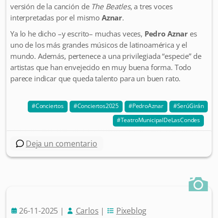
versión de la canción de
The Beatles
, a tres voces
interpretadas por el mismo
Aznar
.
Ya lo he dicho –y escrito– muchas veces,
Pedro Aznar
es
uno de los más grandes músicos de latinoamérica y el
mundo. Además, pertenece a una privilegiada “especie” de
artistas que han envejecido en muy buena forma. Todo
parece indicar que queda talento para un buen rato.
Conciertos
Conciertos2025
PedroAznar
SerúGirán
TeatroMunicipalDeLasCondes
Deja un comentario
26-11-2025
|
Carlos
|
Pixeblog