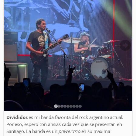
Divididos
es mi banda favorita del rock argentino actual.
Por eso, espero con ansías cada vez que se presentan en
Santiago. La banda es un
power trío
en su máxima