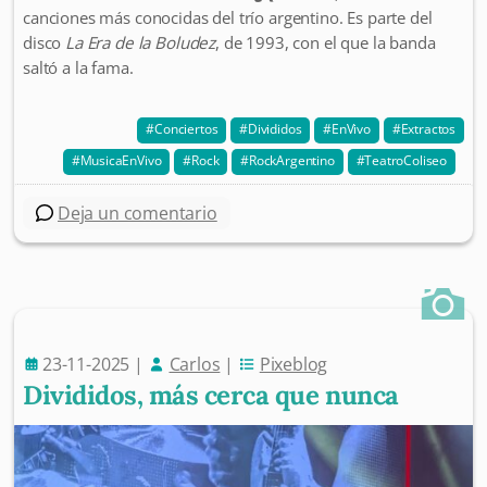
canciones más conocidas del trío argentino. Es parte del
disco
La Era de la Boludez
, de 1993, con el que la banda
saltó a la fama.
Conciertos
Divididos
EnVivo
Extractos
MusicaEnVivo
Rock
RockArgentino
TeatroColiseo
Deja un comentario
23-11-2025
|
Carlos
|
Pixeblog
Divididos, más cerca que nunca