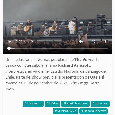
Una de las canciones mas populares de
The Verve
, la
banda con que saltó a la fama
Richard Ashcroft
,
interpretada en vivo en el Estadio Nacional de Santiago de
Chile. Parte del show previo a la presentación de
Oasis
el
miércoles 19 de noviembre de 2025.
The Drugs Don’t
Work
.
Conciertos
EnVivo
EstadioNacional
Extractos
MusicaEnVivo
RichardAshcroft