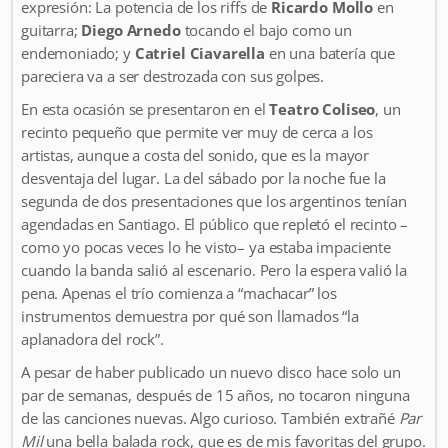
expresión: La potencia de los riffs de
Ricardo Mollo
en
guitarra;
Diego Arnedo
tocando el bajo como un
endemoniado; y
Catriel Ciavarella
en una batería que
pareciera va a ser destrozada con sus golpes.
En esta ocasión se presentaron en el
Teatro Coliseo
, un
recinto pequeño que permite ver muy de cerca a los
artistas, aunque a costa del sonido, que es la mayor
desventaja del lugar. La del sábado por la noche fue la
segunda de dos presentaciones que los argentinos tenían
agendadas en Santiago. El público que repletó el recinto –
como yo pocas veces lo he visto– ya estaba impaciente
cuando la banda salió al escenario. Pero la espera valió la
pena. Apenas el trío comienza a “machacar” los
instrumentos demuestra por qué son llamados “la
aplanadora del rock”.
A pesar de haber publicado un nuevo disco hace solo un
par de semanas, después de 15 años, no tocaron ninguna
de las canciones nuevas. Algo curioso. También extrañé
Par
Mil
una bella balada rock, que es de mis favoritas del grupo.