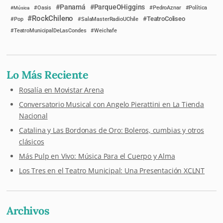
Panamá
ParqueOHiggins
Música
Oasis
PedroAznar
Política
RockChileno
TeatroColiseo
Pop
SalaMasterRadioUChile
TeatroMunicipalDeLasCondes
Weichafe
Lo Más Reciente
Rosalía en Movistar Arena
Conversatorio Musical con Angelo Pierattini en La Tienda
Nacional
Catalina y Las Bordonas de Oro: Boleros, cumbias y otros
clásicos
Más Pulp en Vivo: Música Para el Cuerpo y Alma
Los Tres en el Teatro Municipal: Una Presentación XCLNT
Archivos