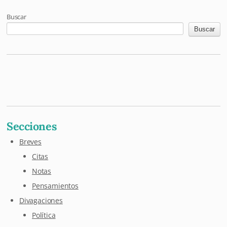
Buscar
Buscar
Mastodon
Pixelfed
Letterboxd
Last.fm
Maloja
Github
Secciones
Breves
Citas
Notas
Pensamientos
Divagaciones
Política