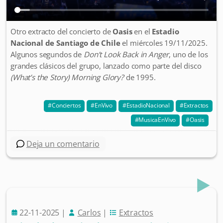
Otro extracto del concierto de
Oasis
en el
Estadio
Nacional de Santiago de Chile
el miércoles 19/11/2025.
Algunos segundos de
Don’t Look Back in Anger
, uno de los
grandes clásicos del grupo, lanzado como parte del disco
(What’s the Story) Morning Glory?
de 1995.
Conciertos
EnVivo
EstadioNacional
Extractos
MusicaEnVivo
Oasis
Deja un comentario
22-11-2025
|
Carlos
|
Extractos