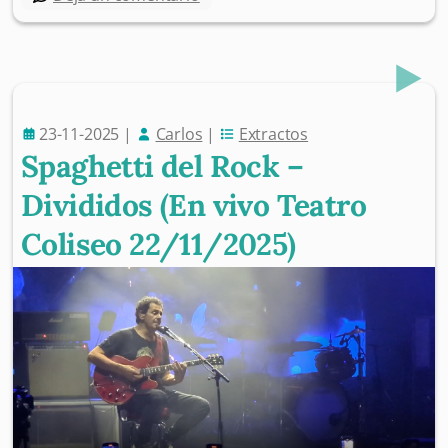
23-11-2025
|
Carlos
|
Extractos
Spaghetti del Rock –
Divididos (En vivo Teatro
Coliseo 22/11/2025)