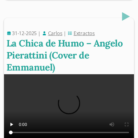
31-12-2025
|
Carlos
|
Extractos
La Chica de Humo – Angelo
Pierattini (Cover de
Emmanuel)