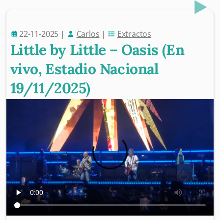
22-11-2025
|
Carlos
|
Extractos
Little by Little – Oasis (En
vivo, Estadio Nacional
19/11/2025)