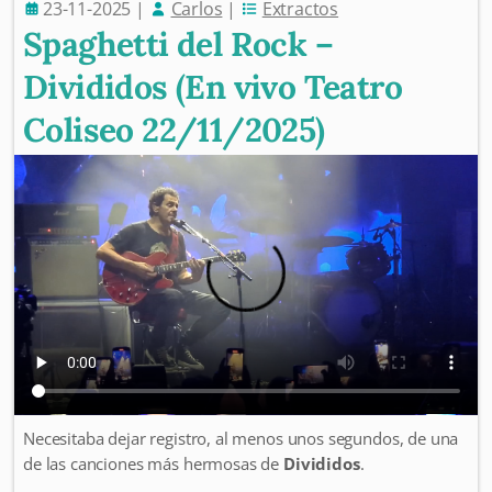
23-11-2025
|
Carlos
|
Extractos
Spaghetti del Rock –
Divididos (En vivo Teatro
Coliseo 22/11/2025)
Necesitaba dejar registro, al menos unos segundos, de una
de las canciones más hermosas de
Divididos
.