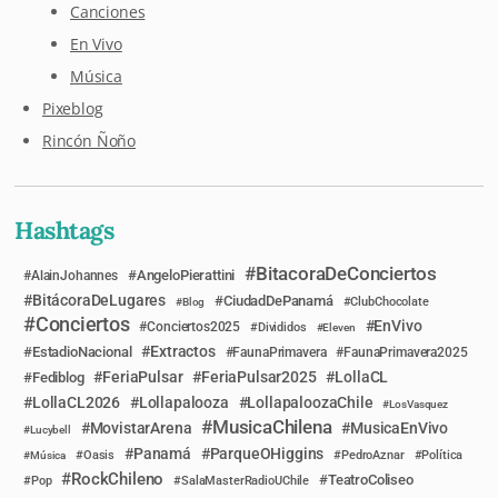
Canciones
En Vivo
Música
Pixeblog
Rincón Ñoño
Hashtags
BitacoraDeConciertos
AngeloPierattini
AlainJohannes
BitácoraDeLugares
CiudadDePanamá
Blog
ClubChocolate
Conciertos
EnVivo
Conciertos2025
Divididos
Eleven
Extractos
EstadioNacional
FaunaPrimavera
FaunaPrimavera2025
FeriaPulsar
FeriaPulsar2025
LollaCL
Fediblog
LollaCL2026
Lollapalooza
LollapaloozaChile
LosVasquez
MusicaChilena
MovistarArena
MusicaEnVivo
Lucybell
Panamá
ParqueOHiggins
Música
Oasis
PedroAznar
Política
RockChileno
TeatroColiseo
Pop
SalaMasterRadioUChile