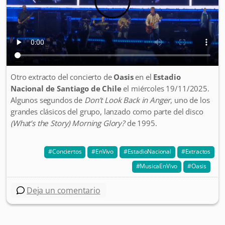
Otro extracto del concierto de
Oasis
en el
Estadio
Nacional de Santiago de Chile
el miércoles 19/11/2025.
Algunos segundos de
Don’t Look Back in Anger
, uno de los
grandes clásicos del grupo, lanzado como parte del disco
(What’s the Story) Morning Glory?
de 1995.
Conciertos
EnVivo
EstadioNacional
Extractos
MusicaEnVivo
Oasis
Deja un comentario