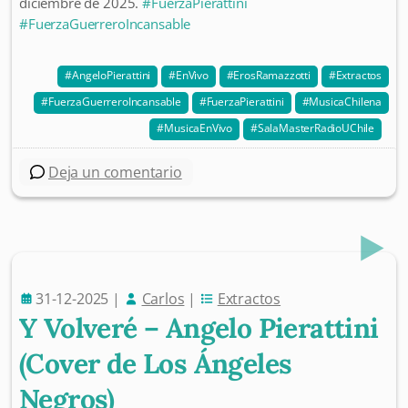
diciembre de 2025.
#FuerzaPierattini
#FuerzaGuerreroIncansable
AngeloPierattini
EnVivo
ErosRamazzotti
Extractos
FuerzaGuerreroIncansable
FuerzaPierattini
MusicaChilena
MusicaEnVivo
SalaMasterRadioUChile
Deja un comentario
31-12-2025
|
Carlos
|
Extractos
Y Volveré – Angelo Pierattini
(Cover de Los Ángeles
Negros)