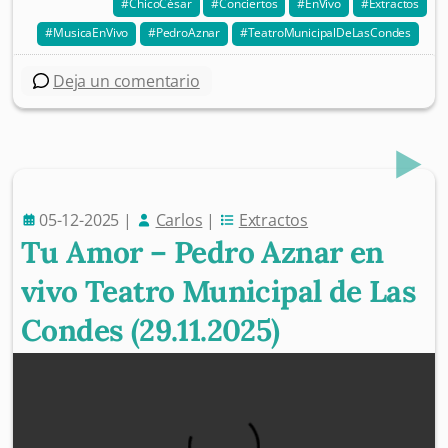
ChicoCésar
Conciertos
EnVivo
Extractos
MusicaEnVivo
PedroAznar
TeatroMunicipalDeLasCondes
Deja un comentario
05-12-2025
|
Carlos
|
Extractos
Tu Amor – Pedro Aznar en
vivo Teatro Municipal de Las
Condes (29.11.2025)