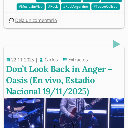
MusicaEnVivo
Rock
RockArgentino
TeatroColiseo
Deja un comentario
22-11-2025
|
Carlos
|
Extractos
Don’t Look Back in Anger –
Oasis (En vivo, Estadio
Nacional 19/11/2025)