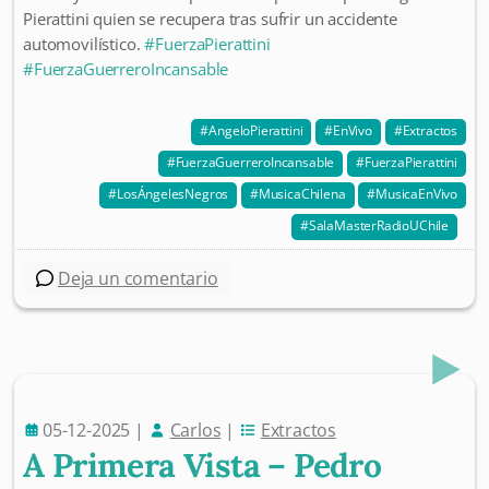
Pierattini quien se recupera tras sufrir un accidente
automovilístico.
#FuerzaPierattini
#FuerzaGuerreroIncansable
AngeloPierattini
EnVivo
Extractos
FuerzaGuerreroIncansable
FuerzaPierattini
LosÁngelesNegros
MusicaChilena
MusicaEnVivo
SalaMasterRadioUChile
Deja un comentario
05-12-2025
|
Carlos
|
Extractos
A Primera Vista – Pedro