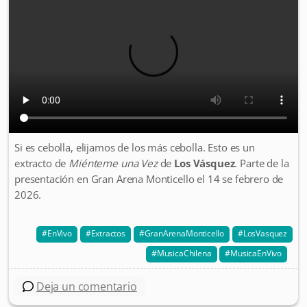
Si es cebolla, elijamos de los más cebolla. Esto es un
extracto de
Miénteme una Vez
de
Los Vásquez
. Parte de la
presentación en Gran Arena Monticello el 14 se febrero de
2026.
EnVivo
Extractos
GranArenaMonticello
LosVasquez
MusicaChilena
MusicaEnVivo
Deja un comentario