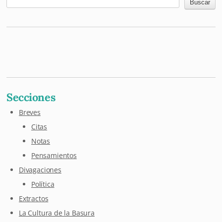
Buscar
Mastodon
Pixelfed
Letterboxd
Last.fm
Maloja
Github
Secciones
Breves
Citas
Notas
Pensamientos
Divagaciones
Política
Extractos
La Cultura de la Basura