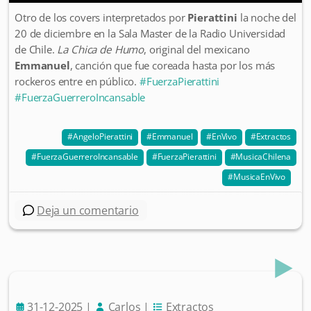
Otro de los covers interpretados por
Pierattini
la noche del
20 de diciembre en la Sala Master de la Radio Universidad
de Chile.
La Chica de Humo
, original del mexicano
Emmanuel
, canción que fue coreada hasta por los más
rockeros entre en público.
#FuerzaPierattini
#FuerzaGuerreroIncansable
AngeloPierattini
Emmanuel
EnVivo
Extractos
FuerzaGuerreroIncansable
FuerzaPierattini
MusicaChilena
MusicaEnVivo
Deja un comentario
31-12-2025
|
Carlos
|
Extractos