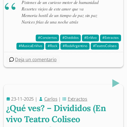
Pistones de un curioso motor de humanidad
Resortes viejos de este amor que va
Memoria hostil de un tiempo de paz sin paz
Narices frías de una noche atrás
Conciertos
Divididos
EnVivo
Extractos
MusicaEnVivo
Rock
RockArgentino
TeatroColiseo
Deja un comentario
23-11-2025
|
Carlos
|
Extractos
¿Qué ves? – Divididos (En
vivo Teatro Coliseo