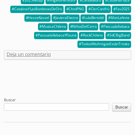
2025Recap
AngeloPierattini
Candelabro
CatalinaPlaza
CatalinaYLasBordonasDeOro
ChiniPNG
ClerCanifrú
Fav2025
HesseKassel
JavieraElectra
LulaBertoldi
MonLaferte
MusicaChilena
NiñosDelCerro
PascualaIlabaca
PascualaIlabacaYFauna
RockChileno
SdCBigBand
TodosMisAmigosEstánTristes
Deja un comentario
Post navigation
Buscar
Buscar