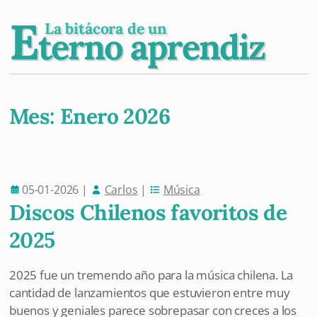
E
La bitácora de un
terno aprendiz
Mes:
Enero 2026
Post navigation
05-01-2026
|
Carlos
|
Música
Discos Chilenos favoritos de
2025
2025 fue un tremendo año para la música chilena. La
cantidad de lanzamientos que estuvieron entre muy
buenos y geniales parece sobrepasar con creces a los