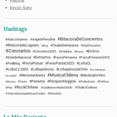
Pixeblog
Rincón Ñoño
Hashtags
BitacoraDeConciertos
AngeloPierattini
AlainJohannes
BitácoraDeLugares
CiudadDePanamá
Blog
ClubChocolate
Conciertos
EnVivo
Conciertos2025
Divididos
Eleven
Extractos
EstadioNacional
FaunaPrimavera
FaunaPrimavera2025
FeriaPulsar
FeriaPulsar2025
LollaCL
Fediblog
LollaCL2026
Lollapalooza
LollapaloozaChile
LosVasquez
MusicaChilena
MovistarArena
MusicaEnVivo
Lucybell
Panamá
ParqueOHiggins
Música
Oasis
PedroAznar
Política
RockChileno
TeatroColiseo
Pop
SalaMasterRadioUChile
TeatroMunicipalDeLasCondes
Weichafe
Lo Más Reciente