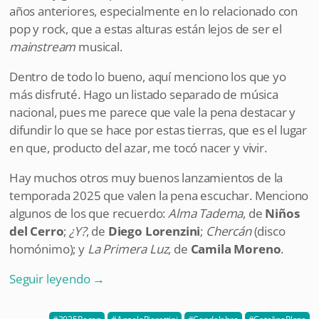
años anteriores, especialmente en lo relacionado con
pop y rock, que a estas alturas están lejos de ser el
mainstream
musical.
Dentro de todo lo bueno, aquí menciono los que yo
más disfruté. Hago un listado separado de música
nacional, pues me parece que vale la pena destacar y
difundir lo que se hace por estas tierras, que es el lugar
en que, producto del azar, me tocó nacer y vivir.
Hay muchos otros muy buenos lanzamientos de la
temporada 2025 que valen la pena escuchar. Menciono
algunos de los que recuerdo:
Alma Tadema
, de
Niños
del Cerro
;
¿Y?
, de
Diego Lorenzini
;
Chercán
(disco
homónimo); y
La Primera Luz
, de
Camila Moreno
.
Seguir leyendo
→