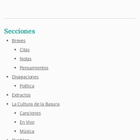
Mastodon
Pixelfed
Letterboxd
Last.fm
Maloja
Github
Secciones
Breves
Citas
Notas
Pensamientos
Divagaciones
Política
Extractos
La Cultura de la Basura
Canciones
En Vivo
Música