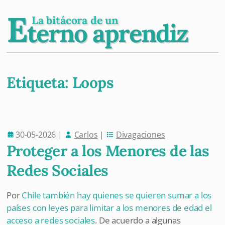
E
La bitácora de un
terno aprendiz
Etiqueta:
Loops
Post navigation
30-05-2026
|
Carlos
|
Divagaciones
Proteger a los Menores de las
Redes Sociales
Por
Chile también hay quienes se quieren sumar a los
países con leyes para limitar a los menores de edad el
acceso a redes sociales
. De acuerdo a algunas