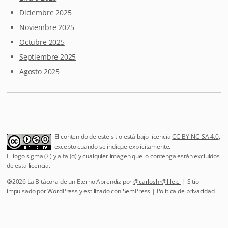
Diciembre 2025
Noviembre 2025
Octubre 2025
Septiembre 2025
Agosto 2025
El contenido de este sitio está bajo licencia
CC BY-NC-SA 4.0
,
excepto cuando se indique explícitamente.
El logo sigma (Σ) y alfa (α) y cualquier imagen que lo contenga están excluidos
de esta licencia.
🄯2026 La Bitácora de un Eterno Aprendiz por
@
carloshr@lile.cl
| Sitio
impulsado por
WordPress
y estilizado con
SemPress
|
Política de privacidad