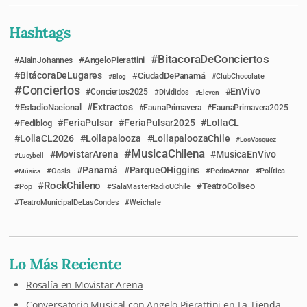
Hashtags
BitacoraDeConciertos
AngeloPierattini
AlainJohannes
BitácoraDeLugares
CiudadDePanamá
Blog
ClubChocolate
Conciertos
EnVivo
Conciertos2025
Divididos
Eleven
Extractos
EstadioNacional
FaunaPrimavera
FaunaPrimavera2025
FeriaPulsar
FeriaPulsar2025
LollaCL
Fediblog
LollaCL2026
Lollapalooza
LollapaloozaChile
LosVasquez
MusicaChilena
MovistarArena
MusicaEnVivo
Lucybell
Panamá
ParqueOHiggins
Música
Oasis
PedroAznar
Política
RockChileno
TeatroColiseo
Pop
SalaMasterRadioUChile
TeatroMunicipalDeLasCondes
Weichafe
Lo Más Reciente
Rosalía en Movistar Arena
Conversatorio Musical con Angelo Pierattini en La Tienda