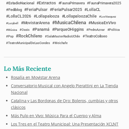
Extractos
EstadioNacional
FaunaPrimavera
FaunaPrimavera2025
FeriaPulsar
FeriaPulsar2025
LollaCL
Fediblog
LollaCL2026
Lollapalooza
LollapaloozaChile
LosVasquez
MusicaChilena
MovistarArena
MusicaEnVivo
Lucybell
Panamá
ParqueOHiggins
Música
Oasis
PedroAznar
Política
RockChileno
TeatroColiseo
Pop
SalaMasterRadioUChile
TeatroMunicipalDeLasCondes
Weichafe
Lo Más Reciente
Rosalía en Movistar Arena
Conversatorio Musical con Angelo Pierattini en La Tienda
Nacional
Catalina y Las Bordonas de Oro: Boleros, cumbias y otros
clásicos
Más Pulp en Vivo: Música Para el Cuerpo y Alma
Los Tres en el Teatro Municipal: Una Presentación XCLNT