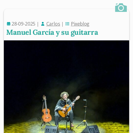
28-09-2025
|
Carlos
|
Pixeblog
Manuel García y su guitarra