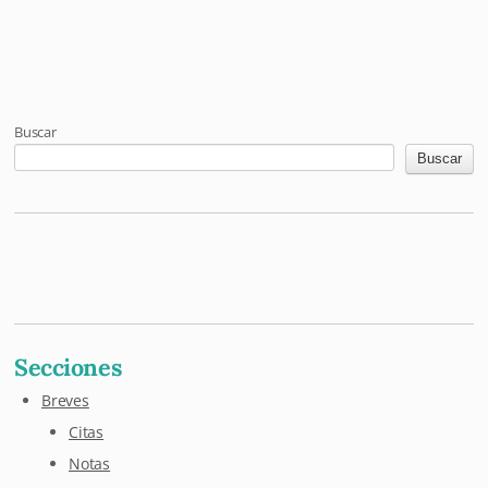
Post navigation
Buscar
Buscar
Mastodon
Pixelfed
Letterboxd
Last.fm
Maloja
Github
Secciones
Breves
Citas
Notas