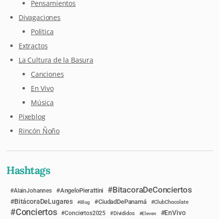
Pensamientos
Divagaciones
Política
Extractos
La Cultura de la Basura
Canciones
En Vivo
Música
Pixeblog
Rincón Ñoño
Hashtags
BitacoraDeConciertos
AngeloPierattini
AlainJohannes
BitácoraDeLugares
CiudadDePanamá
Blog
ClubChocolate
Conciertos
EnVivo
Conciertos2025
Divididos
Eleven