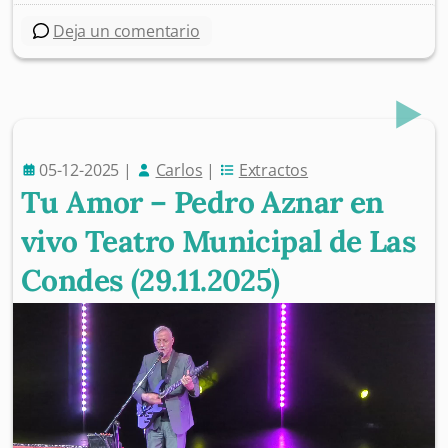
Deja un comentario
05-12-2025
|
Carlos
|
Extractos
Tu Amor – Pedro Aznar en
vivo Teatro Municipal de Las
Condes (29.11.2025)