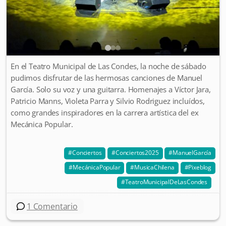
En el Teatro Municipal de Las Condes, la noche de sábado
pudimos disfrutar de las hermosas canciones de Manuel
García. Solo su voz y una guitarra. Homenajes a Víctor Jara,
Patricio Manns, Violeta Parra y Silvio Rodriguez incluídos,
como grandes inspiradores en la carrera artística del ex
Mecánica Popular.
Conciertos
Conciertos2025
ManuelGarcía
MecánicaPopular
MusicaChilena
Pixeblog
TeatroMunicipalDeLasCondes
1 Comentario