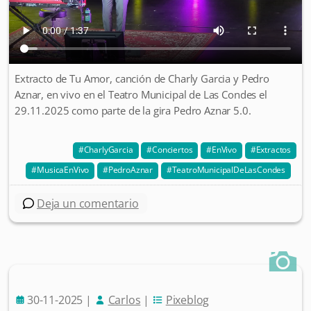
Extracto de Tu Amor, canción de Charly Garcia y Pedro
Aznar, en vivo en el Teatro Municipal de Las Condes el
29.11.2025 como parte de la gira Pedro Aznar 5.0.
CharlyGarcia
Conciertos
EnVivo
Extractos
MusicaEnVivo
PedroAznar
TeatroMunicipalDeLasCondes
Deja un comentario
30-11-2025
|
Carlos
|
Pixeblog