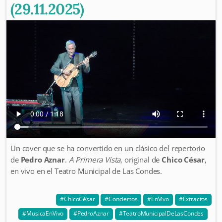
(29.11.2025)
Un cover que se ha convertido en un clásico del repertorio
de
Pedro Aznar
.
A Primera Vista
, original de
Chico César
,
en vivo en el Teatro Municipal de Las Condes.
ChicoCésar
Conciertos
EnVivo
Extractos
MusicaEnVivo
PedroAznar
TeatroMunicipalDeLasCondes