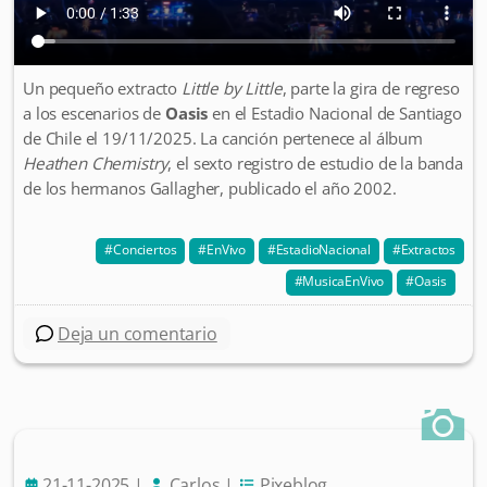
Un pequeño extracto
Little by Little
, parte la gira de regreso
a los escenarios de
Oasis
en el Estadio Nacional de Santiago
de Chile el 19/11/2025. La canción pertenece al álbum
Heathen Chemistry
, el sexto registro de estudio de la banda
de los hermanos Gallagher, publicado el año 2002.
Conciertos
EnVivo
EstadioNacional
Extractos
MusicaEnVivo
Oasis
Deja un comentario
21-11-2025
|
Carlos
|
Pixeblog