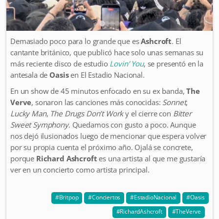
Demasiado poco para lo grande que es
Ashcroft
. El
cantante británico, que publicó hace solo unas semanas su
más reciente disco de estudio
Lovin’ You
, se presentó en la
antesala de
Oasis
en El Estadio Nacional.
En un show de 45 minutos enfocado en su ex banda,
The
Verve
, sonaron las canciones más conocidas:
Sonnet
,
Lucky Man
,
The Drugs Don’t Work
y el cierre con
Bitter
Sweet Symphony
. Quedamos con gusto a poco. Aunque
nos dejó ilusionados luego de mencionar que espera volver
por su propia cuenta el próximo año. Ojalá se concrete,
porque
Richard Ashcroft
es una artista al que me gustaría
ver en un concierto como artista principal.
Britpop
Conciertos
EstadioNacional
Oasis
RichardAshcroft
TheVerve