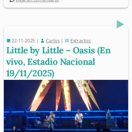
22-11-2025
|
Carlos
|
Extractos
Little by Little – Oasis (En
vivo, Estadio Nacional
19/11/2025)