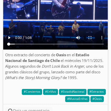
Otro extracto del concierto de
Oasis
en el
Estadio
Nacional de Santiago de Chile
el miércoles 19/11/2025.
Algunos segundos de
Don’t Look Back in Anger
, uno de los
grandes clásicos del grupo, lanzado como parte del disco
(What’s the Story) Morning Glory?
de 1995.
Conciertos
EnVivo
EstadioNacional
Extractos
MusicaEnVivo
Oasis
Deja un comentario