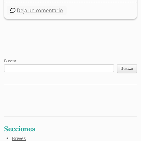
Deja un comentario
Post navigation
Buscar
Buscar
Mastodon
Pixelfed
Letterboxd
Last.fm
Maloja
Github
Secciones
Breves