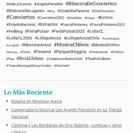
BitacoraDeConciertos
AngeloPierattini
AlainJohannes
BitácoraDeLugares
CiudadDePanamá
Blog
ClubChocolate
Conciertos
EnVivo
Conciertos2025
Divididos
Eleven
Extractos
EstadioNacional
FaunaPrimavera
FaunaPrimavera2025
FeriaPulsar
FeriaPulsar2025
LollaCL
Fediblog
LollaCL2026
Lollapalooza
LollapaloozaChile
LosVasquez
MusicaChilena
MovistarArena
MusicaEnVivo
Lucybell
Panamá
ParqueOHiggins
Música
Oasis
PedroAznar
Política
RockChileno
TeatroColiseo
Pop
SalaMasterRadioUChile
TeatroMunicipalDeLasCondes
Weichafe
Lo Más Reciente
Rosalía en Movistar Arena
Conversatorio Musical con Angelo Pierattini en La Tienda
Nacional
Catalina y Las Bordonas de Oro: Boleros, cumbias y otros
clásicos