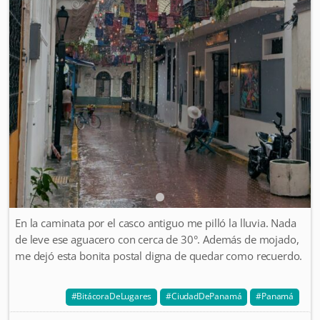
En la caminata por el casco antiguo me pilló la lluvia. Nada
de leve ese aguacero con cerca de 30°. Además de mojado,
me dejó esta bonita postal digna de quedar como recuerdo.
BitácoraDeLugares
CiudadDePanamá
Panamá