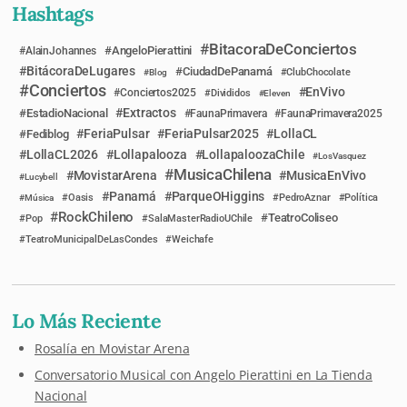
Hashtags
BitacoraDeConciertos
AngeloPierattini
AlainJohannes
BitácoraDeLugares
CiudadDePanamá
Blog
ClubChocolate
Conciertos
EnVivo
Conciertos2025
Divididos
Eleven
Extractos
EstadioNacional
FaunaPrimavera
FaunaPrimavera2025
FeriaPulsar
FeriaPulsar2025
LollaCL
Fediblog
LollaCL2026
Lollapalooza
LollapaloozaChile
LosVasquez
MusicaChilena
MovistarArena
MusicaEnVivo
Lucybell
Panamá
ParqueOHiggins
Música
Oasis
PedroAznar
Política
RockChileno
TeatroColiseo
Pop
SalaMasterRadioUChile
TeatroMunicipalDeLasCondes
Weichafe
Lo Más Reciente
Rosalía en Movistar Arena
Conversatorio Musical con Angelo Pierattini en La Tienda
Nacional