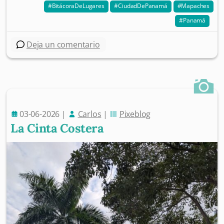
BitácoraDeLugares
CiudadDePanamá
Mapaches
Panamá
Deja un comentario
03-06-2026
|
Carlos
|
Pixeblog
La Cinta Costera