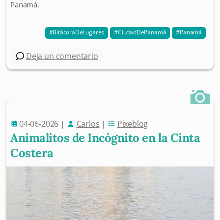
Panamá.
BitácoraDeLugares
CiudadDePanamá
Panamá
Deja un comentario
04-06-2026
|
Carlos
|
Pixeblog
Animalitos de Incógnito en la Cinta
Costera