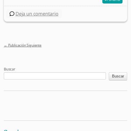
Deja un comentario
←
Publicación Siguiente
Post navigation
Buscar
Buscar
Mastodon
Pixelfed
Letterboxd
Last.fm
Maloja
Github