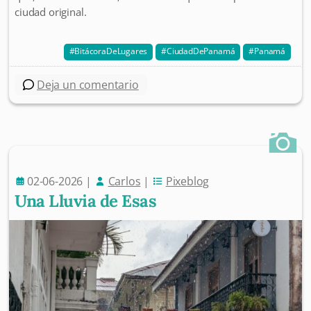
ciudad original.
BitácoraDeLugares
CiudadDePanamá
Panamá
Deja un comentario
02-06-2026
|
Carlos
|
Pixeblog
Una Lluvia de Esas