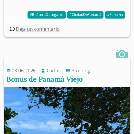
BitácoraDeLugares
CiudadDePanamá
Panamá
Deja un comentario
03-06-2026
|
Carlos
|
Pixeblog
Bonus de Panamá Viejo