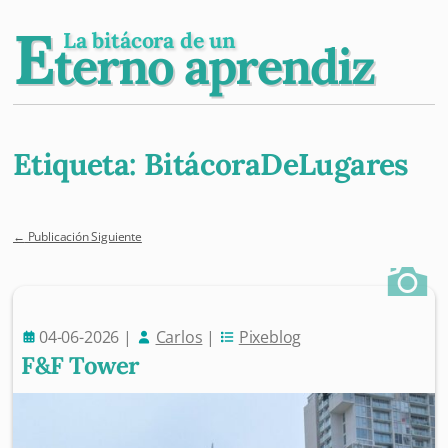
E
La bitácora de un
terno aprendiz
Etiqueta:
BitácoraDeLugares
←
Publicación Siguiente
Post navigation
04-06-2026
|
Carlos
|
Pixeblog
F&F Tower