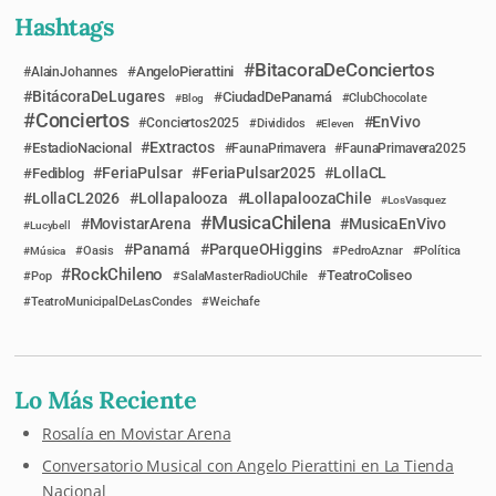
Hashtags
BitacoraDeConciertos
AngeloPierattini
AlainJohannes
BitácoraDeLugares
CiudadDePanamá
Blog
ClubChocolate
Conciertos
EnVivo
Conciertos2025
Divididos
Eleven
Extractos
EstadioNacional
FaunaPrimavera
FaunaPrimavera2025
FeriaPulsar
FeriaPulsar2025
LollaCL
Fediblog
LollaCL2026
Lollapalooza
LollapaloozaChile
LosVasquez
MusicaChilena
MovistarArena
MusicaEnVivo
Lucybell
Panamá
ParqueOHiggins
Música
Oasis
PedroAznar
Política
RockChileno
TeatroColiseo
Pop
SalaMasterRadioUChile
TeatroMunicipalDeLasCondes
Weichafe
Lo Más Reciente
Rosalía en Movistar Arena
Conversatorio Musical con Angelo Pierattini en La Tienda
Nacional