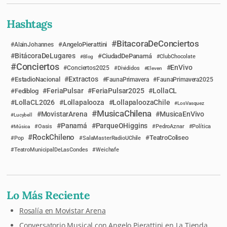
Hashtags
BitacoraDeConciertos
AngeloPierattini
AlainJohannes
BitácoraDeLugares
CiudadDePanamá
Blog
ClubChocolate
Conciertos
EnVivo
Conciertos2025
Divididos
Eleven
Extractos
EstadioNacional
FaunaPrimavera
FaunaPrimavera2025
FeriaPulsar
FeriaPulsar2025
LollaCL
Fediblog
LollaCL2026
Lollapalooza
LollapaloozaChile
LosVasquez
MusicaChilena
MovistarArena
MusicaEnVivo
Lucybell
Panamá
ParqueOHiggins
Música
Oasis
PedroAznar
Política
RockChileno
TeatroColiseo
Pop
SalaMasterRadioUChile
TeatroMunicipalDeLasCondes
Weichafe
Lo Más Reciente
Rosalía en Movistar Arena
Conversatorio Musical con Angelo Pierattini en La Tienda