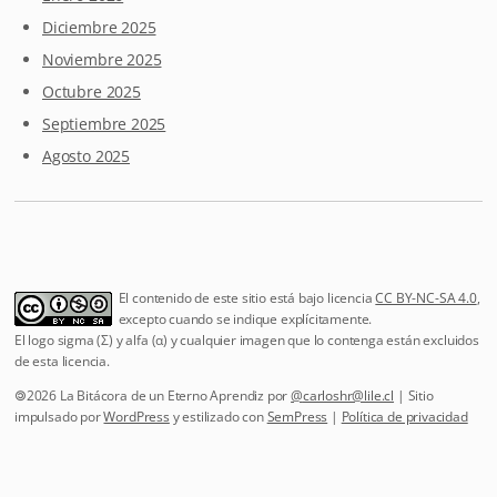
Diciembre 2025
Noviembre 2025
Octubre 2025
Septiembre 2025
Agosto 2025
El contenido de este sitio está bajo licencia
CC BY-NC-SA 4.0
,
excepto cuando se indique explícitamente.
El logo sigma (Σ) y alfa (α) y cualquier imagen que lo contenga están excluidos
de esta licencia.
🄯2026 La Bitácora de un Eterno Aprendiz por
@
carloshr@lile.cl
| Sitio
impulsado por
WordPress
y estilizado con
SemPress
|
Política de privacidad