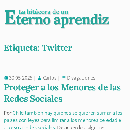
E
La bitácora de un
terno aprendiz
Etiqueta:
Twitter
Post navigation
30-05-2026
|
Carlos
|
Divagaciones
Proteger a los Menores de las
Redes Sociales
Por
Chile también hay quienes se quieren sumar a los
países con leyes para limitar a los menores de edad el
acceso a redes sociales
. De acuerdo a algunas