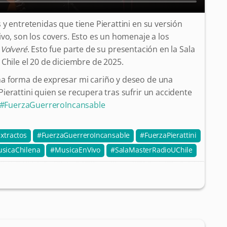
y entretenidas que tiene Pierattini en su versión
vo, son los covers. Esto es un homenaje a los
 Volveré
. Esto fue parte de su presentación en la Sala
Chile el 20 de diciembre de 2025.
a forma de expresar mi cariño y deseo de una
erattini quien se recupera tras sufrir un accidente
#FuerzaGuerreroIncansable
Extractos
FuerzaGuerreroIncansable
FuerzaPierattini
sicaChilena
MusicaEnVivo
SalaMasterRadioUChile