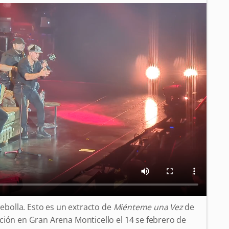
cebolla. Esto es un extracto de
Miénteme una Vez
de
ación en Gran Arena Monticello el 14 se febrero de