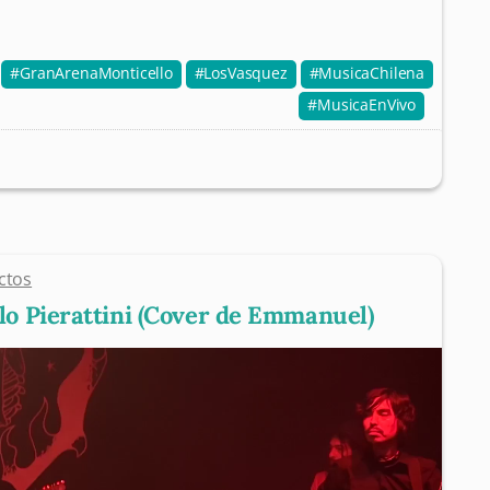
GranArenaMonticello
LosVasquez
MusicaChilena
MusicaEnVivo
ctos
o Pierattini (Cover de Emmanuel)