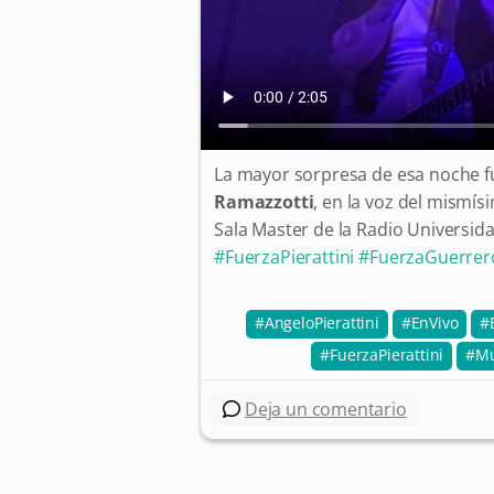
La mayor sorpresa de esa noche f
Ramazzotti
, en la voz del mismís
Sala Master de la Radio Universida
#FuerzaPierattini
#FuerzaGuerrer
AngeloPierattini
EnVivo
FuerzaPierattini
Mu
Deja un comentario