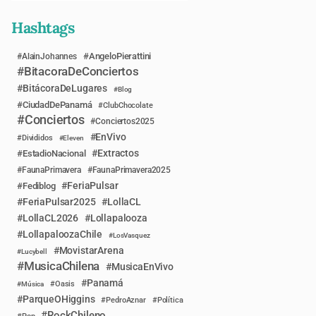
Hashtags
AngeloPierattini
AlainJohannes
BitacoraDeConciertos
BitácoraDeLugares
Blog
CiudadDePanamá
ClubChocolate
Conciertos
Conciertos2025
EnVivo
Divididos
Eleven
Extractos
EstadioNacional
FaunaPrimavera
FaunaPrimavera2025
FeriaPulsar
Fediblog
FeriaPulsar2025
LollaCL
LollaCL2026
Lollapalooza
LollapaloozaChile
LosVasquez
MovistarArena
Lucybell
MusicaChilena
MusicaEnVivo
Panamá
Música
Oasis
ParqueOHiggins
PedroAznar
Política
RockChileno