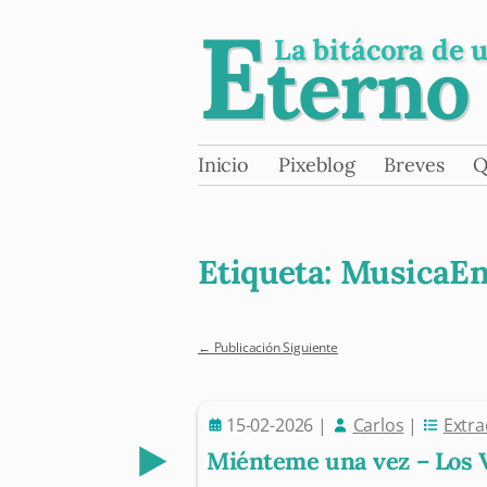
E
La bitácora de 
terno
Skip
Inicio
Pixeblog
Breves
Q
Main menu
to
content
Etiqueta:
MusicaEn
←
Publicación Siguiente
Post navigation
15-02-2026
|
Carlos
|
Extra
Miénteme una vez – Los 