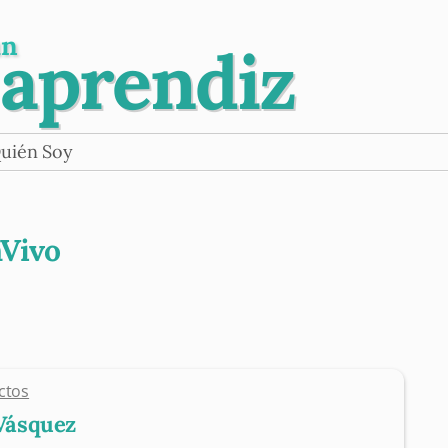
un
 aprendiz
uién Soy
Vivo
ctos
Vásquez