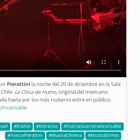
por
Pierattini
la noche del 20 de diciembre en la Sala
 Chile.
La Chica de Humo
, original del mexicano
ada hasta por los más rockeros entre en público.
oIncansable
uel
EnVivo
Extractos
FuerzaGuerreroIncansable
FuerzaPierattini
MusicaChilena
MusicaEnVivo