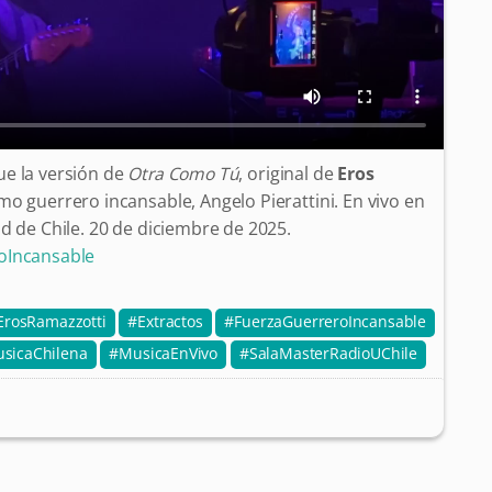
ue la versión de
Otra Como Tú
, original de
Eros
imo guerrero incansable, Angelo Pierattini. En vivo en
d de Chile. 20 de diciembre de 2025.
oIncansable
ErosRamazzotti
Extractos
FuerzaGuerreroIncansable
sicaChilena
MusicaEnVivo
SalaMasterRadioUChile