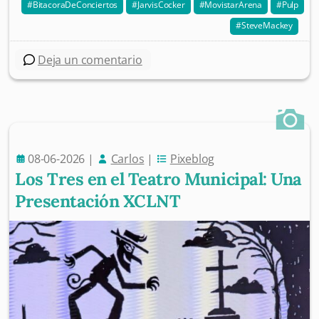
BitacoraDeConciertos
JarvisCocker
MovistarArena
Pulp
SteveMackey
Deja un comentario
08-06-2026
|
Carlos
|
Pixeblog
Los Tres en el Teatro Municipal: Una
Presentación XCLNT