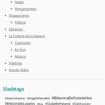
Notas
Pensamientos
Divagaciones
Política
Extractos
La Cultura de la Basura
Canciones
En Vivo
Música
Pixeblog
Rincón Ñoño
Hashtags
BitacoraDeConciertos
AngeloPierattini
AlainJohannes
BitácoraDeLugares
CiudadDePanamá
Blog
ClubChocolate