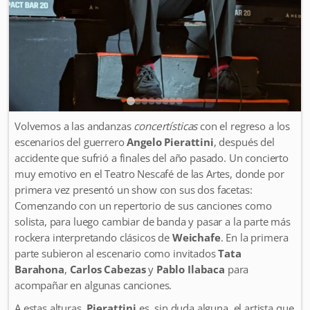
Volvemos a las andanzas
concertísticas
con el regreso a los
escenarios del guerrero
Angelo Pierattini
, después del
accidente que sufrió a finales del año pasado. Un concierto
muy emotivo en el Teatro Nescafé de las Artes, donde por
primera vez presentó un show con sus dos facetas:
Comenzando con un repertorio de sus canciones como
solista, para luego cambiar de banda y pasar a la parte más
rockera interpretando clásicos de
Weichafe
. En la primera
parte subieron al escenario como invitados
Tata
Barahona
,
Carlos Cabezas
y
Pablo Ilabaca
para
acompañar en algunas canciones.
A estas alturas,
Pierattini
es, sin duda alguna, el artista que