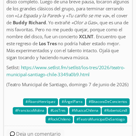
disco completo. Luego de una breve pausa, tocaron algunos
de los grandes clásicos del grupo, para terminar cerrando
con «
La Espada y la Pared
» y «
Tu cariño se me va
», el cover
de
Buddy Richard
. Yo extrañé
«Olor a Gas
», que es una de
mis favoritas. Pero no me puedo quejar, porque como el
nombre del disco, fue un concierto
XCLNT
. Encuentro que
este regreso de
Los Tres
no podría haber estado mejor.
Más experimentados y con el talento intacto. Ojalá que
sigan tocando y haciendo nueva música.
Setlist:
https://www.setlist.fm/setlist/los-tres/2026/teatro-
municipal-santiago-chile-3349a0b9.html
(Teatro Municipal de Santiago, domingo 7 de junio de 2026)
ÁlvaroHenríquez
ÁngelParra
BitacoraDeConciertos
FranciscoMolina
LosTres
MusicaChilena
RobertoLindl
RockChileno
TeatroMunicipalDeSantiago
Deja un comentario