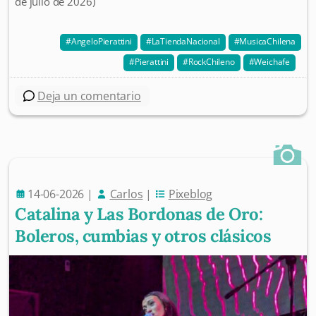
de julio de 2026)
AngeloPierattini
LaTiendaNacional
MusicaChilena
Pierattini
RockChileno
Weichafe
Deja un comentario
14-06-2026
|
Carlos
|
Pixeblog
Catalina y Las Bordonas de Oro:
Boleros, cumbias y otros clásicos