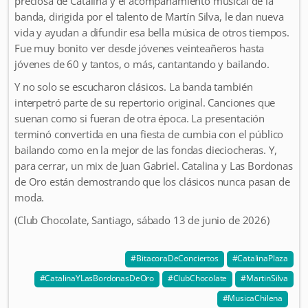
preciosa de Catalina y el acompañamiento musical de la
banda, dirigida por el talento de Martín Silva, le dan nueva
vida y ayudan a difundir esa bella música de otros tiempos.
Fue muy bonito ver desde jóvenes veinteañeros hasta
jóvenes de 60 y tantos, o más, cantantando y bailando.
Y no solo se escucharon clásicos. La banda también
interpetró parte de su repertorio original. Canciones que
suenan como si fueran de otra época. La presentación
terminó convertida en una fiesta de cumbia con el público
bailando como en la mejor de las fondas dieciocheras. Y,
para cerrar, un mix de Juan Gabriel. Catalina y Las Bordonas
de Oro están demostrando que los clásicos nunca pasan de
moda.
(Club Chocolate, Santiago, sábado 13 de junio de 2026)
BitacoraDeConciertos
CatalinaPlaza
CatalinaYLasBordonasDeOro
ClubChocolate
MartinSilva
MusicaChilena