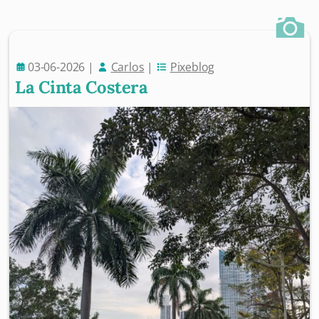
03-06-2026
|
Carlos
|
Pixeblog
La Cinta Costera