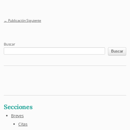
←
Publicación Siguiente
Post navigation
Buscar
Buscar
Mastodon
Pixelfed
Letterboxd
Last.fm
Maloja
Github
Secciones
Breves
Citas