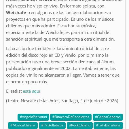
más veces he visto en vivo. En formato solista, con
Weichafe
o en algunas de las tantas colaboraciones o
proyectos en que ha participado. Es uno de los músicos
chilenos que más admiro. Escuchar su música,
especialmente la de Weichafe, es para mi un ritual de
sanación espiritual que me transporta a otra dimensión.
La ocasión fue también el lanzamiento oficial de la re-
edición del disco rojo en CD y Vinilo, por lo mismo la
presentación tuvo una breve sección dedicada al álbum
publicado originalmente en 2002. Lamentablemente, las
copias del vinilo no alcanzaron a llegar. Vamos a tener que
esperar un poco más.
El setlist
está aqu
í.
(Teatro Nescafé de las Artes, Santiago, 4 de junio de 2026)
AngeloPierattini
BitacoraDeConciertos
CarlosCabezas
MusicaChilena
PabloIlabaca
RockChileno
TataBarahona