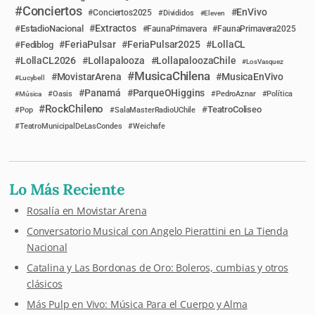
Conciertos
EnVivo
Conciertos2025
Divididos
Eleven
Extractos
EstadioNacional
FaunaPrimavera
FaunaPrimavera2025
FeriaPulsar
FeriaPulsar2025
LollaCL
Fediblog
LollaCL2026
Lollapalooza
LollapaloozaChile
LosVasquez
MusicaChilena
MovistarArena
MusicaEnVivo
Lucybell
Panamá
ParqueOHiggins
Música
Oasis
PedroAznar
Política
RockChileno
TeatroColiseo
Pop
SalaMasterRadioUChile
TeatroMunicipalDeLasCondes
Weichafe
Lo Más Reciente
Rosalía en Movistar Arena
Conversatorio Musical con Angelo Pierattini en La Tienda
Nacional
Catalina y Las Bordonas de Oro: Boleros, cumbias y otros
clásicos
Más Pulp en Vivo: Música Para el Cuerpo y Alma