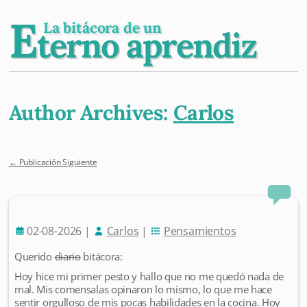
E
La bitácora de un
terno aprendiz
Author Archives:
Carlos
←
Publicación Siguiente
Post navigation
02-08-2026
|
Carlos
|
Pensamientos
Querido
diario
bitácora:
Hoy hice mi primer pesto y hallo que no me quedó nada de
mal. Mis comensalas opinaron lo mismo, lo que me hace
sentir orgulloso de mis pocas habilidades en la cocina. Hoy