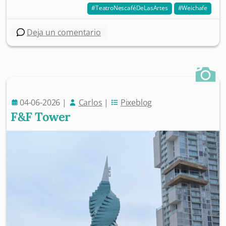
TeatroNescaféDeLasArtes
Weichafe
Deja un comentario
04-06-2026
|
Carlos
|
Pixeblog
F&F Tower