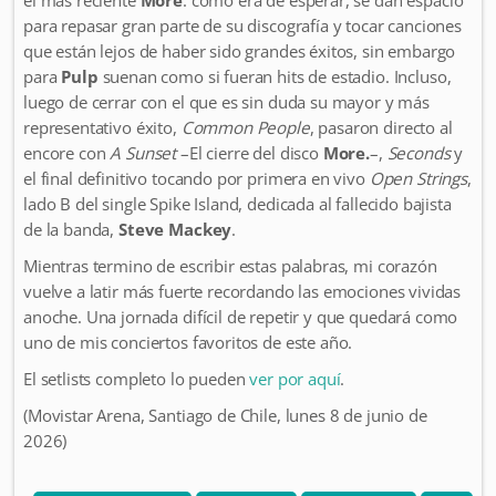
el más reciente
More
. como era de esperar, se dan espacio
para repasar gran parte de su discografía y tocar canciones
que están lejos de haber sido grandes éxitos, sin embargo
para
Pulp
suenan como si fueran hits de estadio. Incluso,
luego de cerrar con el que es sin duda su mayor y más
representativo éxito,
Common People
, pasaron directo al
encore con
A Sunset
–El cierre del disco
More.
–,
Seconds
y
el final definitivo tocando por primera en vivo
Open Strings
,
lado B del single Spike Island, dedicada al fallecido bajista
de la banda,
Steve Mackey
.
Mientras termino de escribir estas palabras, mi corazón
vuelve a latir más fuerte recordando las emociones vividas
anoche. Una jornada difícil de repetir y que quedará como
uno de mis conciertos favoritos de este año.
El setlists completo lo pueden
ver por aquí
.
(Movistar Arena, Santiago de Chile, lunes 8 de junio de
2026)