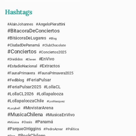
Hashtags
AngeloPierattini
AlainJohannes
BitacoraDeConciertos
BitácoraDeLugares
Blog
CiudadDePanamá
ClubChocolate
Conciertos
Conciertos2025
EnVivo
Divididos
Eleven
Extractos
EstadioNacional
FaunaPrimavera
FaunaPrimavera2025
FeriaPulsar
Fediblog
FeriaPulsar2025
LollaCL
LollaCL2026
Lollapalooza
LollapaloozaChile
LosVasquez
MovistarArena
Lucybell
MusicaChilena
MusicaEnVivo
Panamá
Música
Oasis
ParqueOHiggins
PedroAznar
Política
RockChileno