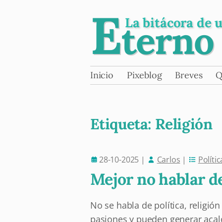
E
La bitácora de 
terno
Skip
Inicio
Pixeblog
Breves
Q
Main menu
to
content
Etiqueta:
Religión
28-10-2025
|
Carlos
|
Polític
Post navigation
Mejor no hablar de
No se habla de política, religió
pasiones y pueden generar aca