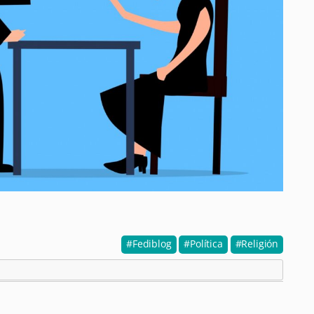
Fediblog
Política
Religión