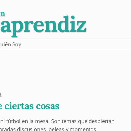
un
 aprendiz
uién Soy
a
 ciertas cosas
n ni fútbol en la mesa. Son temas que despiertan
loradas discusiones, peleas y momentos