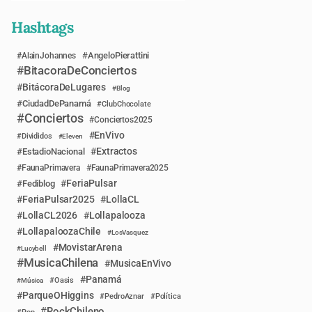
Hashtags
AngeloPierattini
AlainJohannes
BitacoraDeConciertos
BitácoraDeLugares
Blog
CiudadDePanamá
ClubChocolate
Conciertos
Conciertos2025
EnVivo
Divididos
Eleven
Extractos
EstadioNacional
FaunaPrimavera
FaunaPrimavera2025
FeriaPulsar
Fediblog
FeriaPulsar2025
LollaCL
LollaCL2026
Lollapalooza
LollapaloozaChile
LosVasquez
MovistarArena
Lucybell
MusicaChilena
MusicaEnVivo
Panamá
Música
Oasis
ParqueOHiggins
PedroAznar
Política
RockChileno