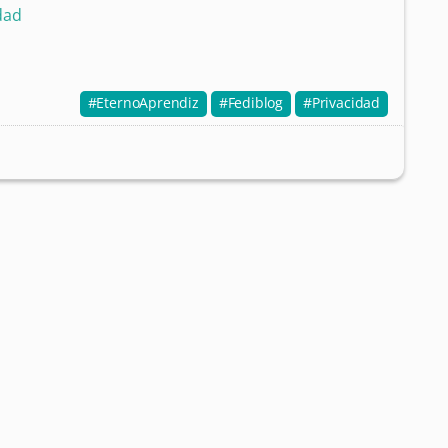
idad
EternoAprendiz
Fediblog
Privacidad