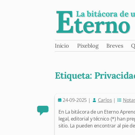
E
La bitácora de 
terno
Skip
Inicio
Pixeblog
Breves
Q
Main menu
to
content
Etiqueta:
Privacida
24-09-2025
|
Carlos
|
Nota
Post navigation
En La bitácora de un Eterno Aprend
legal, editorial y técnico (*) han pr
sitio. La pueden encontrar al pie d