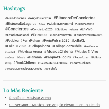
Hashtags
BitacoraDeConciertos
AngeloPierattini
AlainJohannes
BitácoraDeLugares
CiudadDePanamá
Blog
ClubChocolate
Conciertos
EnVivo
Conciertos2025
Divididos
Eleven
Extractos
EstadioNacional
FaunaPrimavera
FaunaPrimavera2025
FeriaPulsar
FeriaPulsar2025
LollaCL
Fediblog
LollaCL2026
Lollapalooza
LollapaloozaChile
LosVasquez
MusicaChilena
MovistarArena
MusicaEnVivo
Lucybell
Panamá
ParqueOHiggins
Música
Oasis
PedroAznar
Política
RockChileno
TeatroColiseo
Pop
SalaMasterRadioUChile
TeatroMunicipalDeLasCondes
Weichafe
Lo Más Reciente
Rosalía en Movistar Arena
Conversatorio Musical con Angelo Pierattini en La Tienda