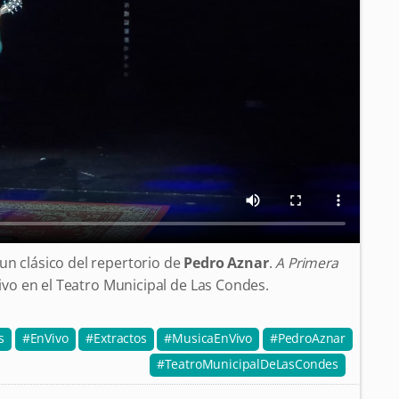
un clásico del repertorio de
Pedro Aznar
.
A Primera
vivo en el Teatro Municipal de Las Condes.
s
EnVivo
Extractos
MusicaEnVivo
PedroAznar
TeatroMunicipalDeLasCondes