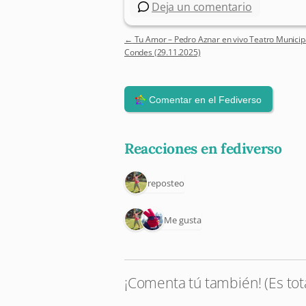
Deja un comentario
←
Tu Amor – Pedro Aznar en vivo Teatro Municip
Post navigation
Condes (29.11.2025)
Reacciones en fediverso
1 reposteo
2 Me gusta
¡Comenta tú también! (Es tot