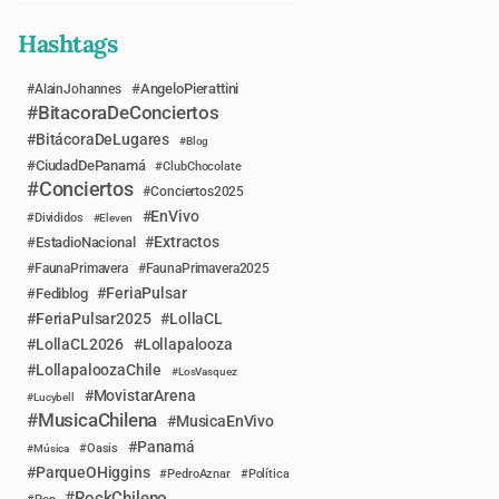
Hashtags
AngeloPierattini
AlainJohannes
BitacoraDeConciertos
BitácoraDeLugares
Blog
CiudadDePanamá
ClubChocolate
Conciertos
Conciertos2025
EnVivo
Divididos
Eleven
Extractos
EstadioNacional
FaunaPrimavera
FaunaPrimavera2025
FeriaPulsar
Fediblog
FeriaPulsar2025
LollaCL
LollaCL2026
Lollapalooza
LollapaloozaChile
LosVasquez
MovistarArena
Lucybell
MusicaChilena
MusicaEnVivo
Panamá
Música
Oasis
ParqueOHiggins
PedroAznar
Política
RockChileno