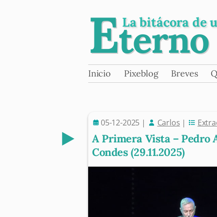
E
La bitácora de 
terno
Skip
Inicio
Pixeblog
Breves
Q
Main menu
to
content
05-12-2025
|
Carlos
|
Extra
A Primera Vista – Pedro 
Condes (29.11.2025)