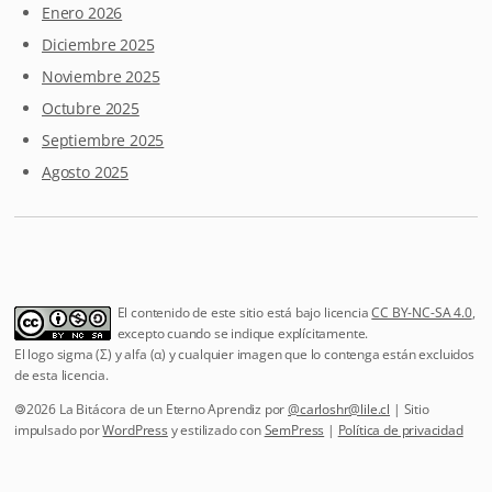
Enero 2026
Diciembre 2025
Noviembre 2025
Octubre 2025
Septiembre 2025
Agosto 2025
El contenido de este sitio está bajo licencia
CC BY-NC-SA 4.0
,
excepto cuando se indique explícitamente.
El logo sigma (Σ) y alfa (α) y cualquier imagen que lo contenga están excluidos
de esta licencia.
🄯2026 La Bitácora de un Eterno Aprendiz por
@
carloshr@lile.cl
| Sitio
impulsado por
WordPress
y estilizado con
SemPress
|
Política de privacidad