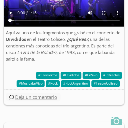
Aquí va uno de los fragmentos que grabé en el concierto de
Divididos
en el Teatro Coliseo.
¿Qué ves?
, una de las
canciones más conocidas del trío argentino. Es parte del
disco
La Era de la Boludez
, de 1993, con el que la banda
saltó a la fama.
Conciertos
Divididos
EnVivo
Extractos
MusicaEnVivo
Rock
RockArgentino
TeatroColiseo
Deja un comentario