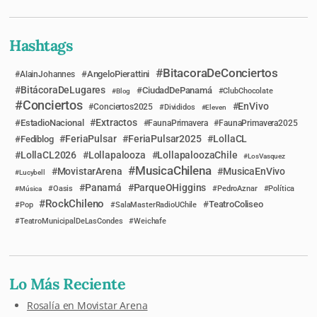
Hashtags
BitacoraDeConciertos
AngeloPierattini
AlainJohannes
BitácoraDeLugares
CiudadDePanamá
Blog
ClubChocolate
Conciertos
EnVivo
Conciertos2025
Divididos
Eleven
Extractos
EstadioNacional
FaunaPrimavera
FaunaPrimavera2025
FeriaPulsar
FeriaPulsar2025
LollaCL
Fediblog
LollaCL2026
Lollapalooza
LollapaloozaChile
LosVasquez
MusicaChilena
MovistarArena
MusicaEnVivo
Lucybell
Panamá
ParqueOHiggins
Música
Oasis
PedroAznar
Política
RockChileno
TeatroColiseo
Pop
SalaMasterRadioUChile
TeatroMunicipalDeLasCondes
Weichafe
Lo Más Reciente
Rosalía en Movistar Arena