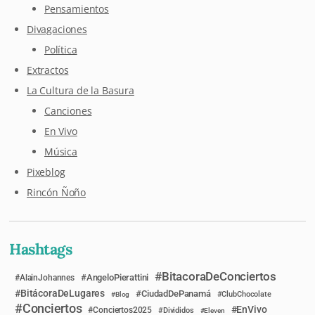
Pensamientos
Divagaciones
Política
Extractos
La Cultura de la Basura
Canciones
En Vivo
Música
Pixeblog
Rincón Ñoño
Hashtags
BitacoraDeConciertos
AngeloPierattini
AlainJohannes
BitácoraDeLugares
CiudadDePanamá
Blog
ClubChocolate
Conciertos
EnVivo
Conciertos2025
Divididos
Eleven