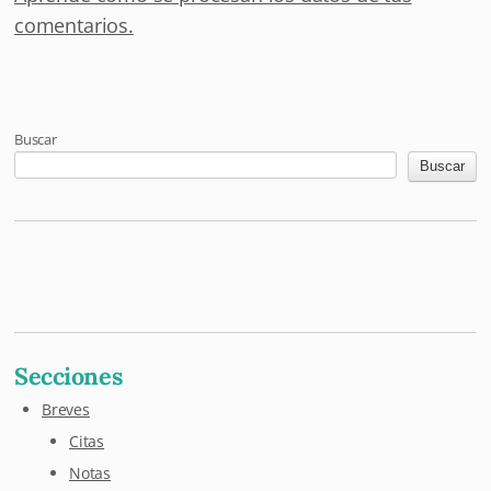
comentarios.
Buscar
Buscar
Mastodon
Pixelfed
Letterboxd
Last.fm
Maloja
Github
Secciones
Breves
Citas
Notas