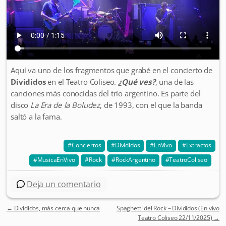
Aquí va uno de los fragmentos que grabé en el concierto de
Divididos
en el Teatro Coliseo.
¿Qué ves?
, una de las
canciones más conocidas del trío argentino. Es parte del
disco
La Era de la Boludez
, de 1993, con el que la banda
saltó a la fama.
Conciertos
Divididos
EnVivo
Extractos
MusicaEnVivo
Rock
RockArgentino
TeatroColiseo
Deja un comentario
←
Divididos, más cerca que nunca
Spaghetti del Rock – Divididos (En vivo
Post navigation
Teatro Coliseo 22/11/2025)
→