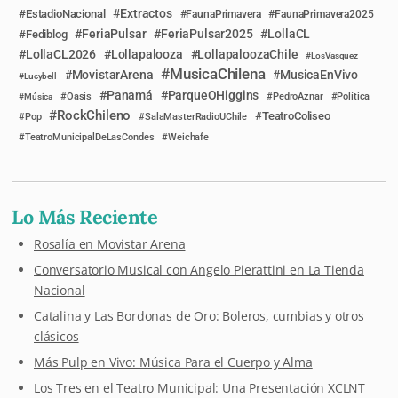
Extractos
EstadioNacional
FaunaPrimavera
FaunaPrimavera2025
FeriaPulsar
FeriaPulsar2025
LollaCL
Fediblog
LollaCL2026
Lollapalooza
LollapaloozaChile
LosVasquez
MusicaChilena
MovistarArena
MusicaEnVivo
Lucybell
Panamá
ParqueOHiggins
Música
Oasis
PedroAznar
Política
RockChileno
TeatroColiseo
Pop
SalaMasterRadioUChile
TeatroMunicipalDeLasCondes
Weichafe
Lo Más Reciente
Rosalía en Movistar Arena
Conversatorio Musical con Angelo Pierattini en La Tienda
Nacional
Catalina y Las Bordonas de Oro: Boleros, cumbias y otros
clásicos
Más Pulp en Vivo: Música Para el Cuerpo y Alma
Los Tres en el Teatro Municipal: Una Presentación XCLNT