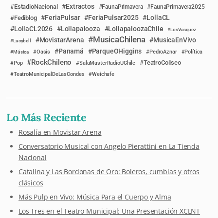
Extractos
EstadioNacional
FaunaPrimavera
FaunaPrimavera2025
FeriaPulsar
FeriaPulsar2025
LollaCL
Fediblog
LollaCL2026
Lollapalooza
LollapaloozaChile
LosVasquez
MusicaChilena
MovistarArena
MusicaEnVivo
Lucybell
Panamá
ParqueOHiggins
Música
Oasis
PedroAznar
Política
RockChileno
TeatroColiseo
Pop
SalaMasterRadioUChile
TeatroMunicipalDeLasCondes
Weichafe
Lo Más Reciente
Rosalía en Movistar Arena
Conversatorio Musical con Angelo Pierattini en La Tienda
Nacional
Catalina y Las Bordonas de Oro: Boleros, cumbias y otros
clásicos
Más Pulp en Vivo: Música Para el Cuerpo y Alma
Los Tres en el Teatro Municipal: Una Presentación XCLNT