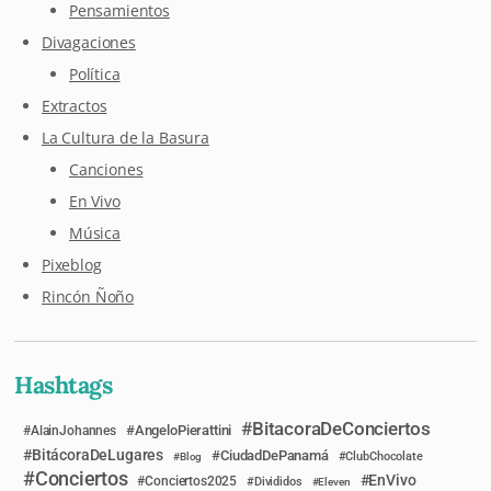
Pensamientos
Divagaciones
Política
Extractos
La Cultura de la Basura
Canciones
En Vivo
Música
Pixeblog
Rincón Ñoño
Hashtags
BitacoraDeConciertos
AngeloPierattini
AlainJohannes
BitácoraDeLugares
CiudadDePanamá
Blog
ClubChocolate
Conciertos
EnVivo
Conciertos2025
Divididos
Eleven