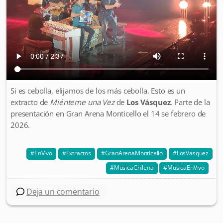
Si es cebolla, elijamos de los más cebolla. Esto es un
extracto de
Miénteme una Vez
de
Los Vásquez
. Parte de la
presentación en Gran Arena Monticello el 14 se febrero de
2026.
EnVivo
Extractos
GranArenaMonticello
LosVasquez
MusicaChilena
MusicaEnVivo
Deja un comentario