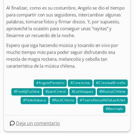
Al finalizar, como es su costumbre, Angelo se dio el tiempo
para compartir con sus seguidores, intercambiar algunas
palabras, tomarse fotos y firmar discos. Y, por supuesto,
aproveché la ocasión para conseguir unas “rayitas” y
llevarme un recuerdo de la noche.
Espero que siga haciendo música y tocando en vivo por
mucho tiempo más para poder seguir disfrutando esa
mezcla de magia rockera, melancolía y cebolla tan
característica de la música chilena.
AngeloPierattini
Conciertos
CristobalBriceño
FreddyTurbina
JuanCirerol
LosVasquez
MusicaChilena
PabloIlabaca
RockChileno
TeatroNescaféDeLasArtes
Weichafe
Deja un comentario