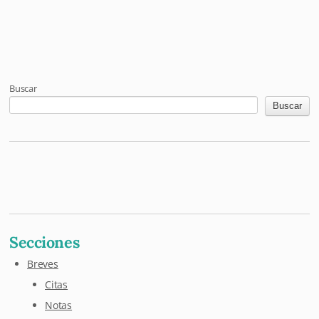
Post navigation
Buscar
Buscar
Mastodon
Pixelfed
Letterboxd
Last.fm
Maloja
Github
Secciones
Breves
Citas
Notas