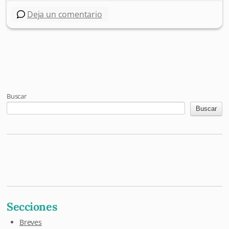
Deja un comentario
Post navigation
Buscar
Buscar
Mastodon
Pixelfed
Letterboxd
Last.fm
Maloja
Github
Secciones
Breves