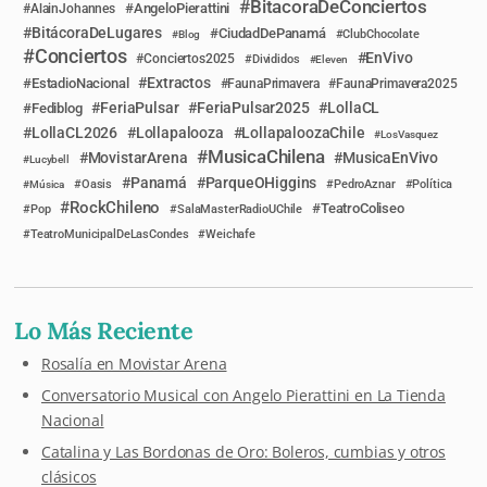
BitacoraDeConciertos
AngeloPierattini
AlainJohannes
BitácoraDeLugares
CiudadDePanamá
Blog
ClubChocolate
Conciertos
EnVivo
Conciertos2025
Divididos
Eleven
Extractos
EstadioNacional
FaunaPrimavera
FaunaPrimavera2025
FeriaPulsar
FeriaPulsar2025
LollaCL
Fediblog
LollaCL2026
Lollapalooza
LollapaloozaChile
LosVasquez
MusicaChilena
MovistarArena
MusicaEnVivo
Lucybell
Panamá
ParqueOHiggins
Música
Oasis
PedroAznar
Política
RockChileno
TeatroColiseo
Pop
SalaMasterRadioUChile
TeatroMunicipalDeLasCondes
Weichafe
Lo Más Reciente
Rosalía en Movistar Arena
Conversatorio Musical con Angelo Pierattini en La Tienda
Nacional
Catalina y Las Bordonas de Oro: Boleros, cumbias y otros
clásicos