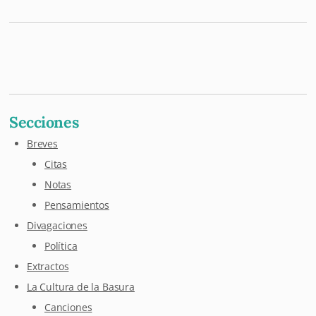
Mastodon
Pixelfed
Letterboxd
Last.fm
Maloja
Github
Secciones
Breves
Citas
Notas
Pensamientos
Divagaciones
Política
Extractos
La Cultura de la Basura
Canciones