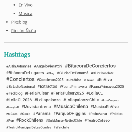
En Vivo
Música
Pixeblog
Rincón Ñoño
Hashtags
BitacoraDeConciertos
AngeloPierattini
AlainJohannes
BitácoraDeLugares
CiudadDePanamá
Blog
ClubChocolate
Conciertos
EnVivo
Conciertos2025
Divididos
Eleven
Extractos
EstadioNacional
FaunaPrimavera
FaunaPrimavera2025
FeriaPulsar
FeriaPulsar2025
LollaCL
Fediblog
LollaCL2026
Lollapalooza
LollapaloozaChile
LosVasquez
MusicaChilena
MovistarArena
MusicaEnVivo
Lucybell
Panamá
ParqueOHiggins
Música
Oasis
PedroAznar
Política
RockChileno
TeatroColiseo
Pop
SalaMasterRadioUChile
TeatroMunicipalDeLasCondes
Weichafe