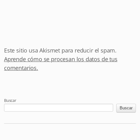
Este sitio usa Akismet para reducir el spam.
Aprende cómo se procesan los datos de tus
comentarios.
Buscar
Buscar
Mastodon
Pixelfed
Letterboxd
Last.fm
Maloja
Github