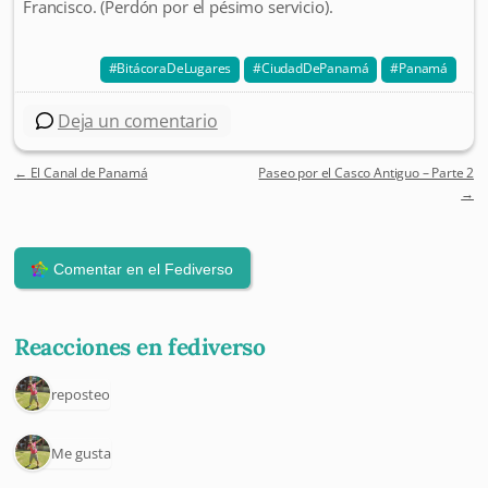
Francisco. (Perdón por el pésimo servicio).
BitácoraDeLugares
CiudadDePanamá
Panamá
Deja un comentario
←
El Canal de Panamá
Paseo por el Casco Antiguo – Parte 2
Post navigation
→
Reacciones en fediverso
1 reposteo
1 Me gusta