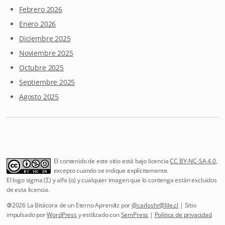
Febrero 2026
Enero 2026
Diciembre 2025
Noviembre 2025
Octubre 2025
Septiembre 2025
Agosto 2025
El contenido de este sitio está bajo licencia
CC BY-NC-SA 4.0
,
excepto cuando se indique explícitamente.
El logo sigma (Σ) y alfa (α) y cualquier imagen que lo contenga están excluidos
de esta licencia.
🄯2026 La Bitácora de un Eterno Aprendiz por
@
carloshr@lile.cl
| Sitio
impulsado por
WordPress
y estilizado con
SemPress
|
Política de privacidad