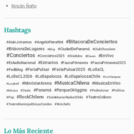
Rincón Ñoño
Hashtags
BitacoraDeConciertos
AngeloPierattini
AlainJohannes
BitácoraDeLugares
CiudadDePanamá
Blog
ClubChocolate
Conciertos
EnVivo
Conciertos2025
Divididos
Eleven
Extractos
EstadioNacional
FaunaPrimavera
FaunaPrimavera2025
FeriaPulsar
FeriaPulsar2025
LollaCL
Fediblog
LollaCL2026
Lollapalooza
LollapaloozaChile
LosVasquez
MusicaChilena
MovistarArena
MusicaEnVivo
Lucybell
Panamá
ParqueOHiggins
Música
Oasis
PedroAznar
Política
RockChileno
TeatroColiseo
Pop
SalaMasterRadioUChile
TeatroMunicipalDeLasCondes
Weichafe
Lo Más Reciente