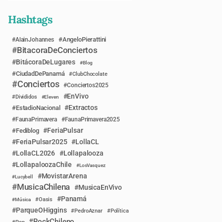
Hashtags
AngeloPierattini
AlainJohannes
BitacoraDeConciertos
BitácoraDeLugares
Blog
CiudadDePanamá
ClubChocolate
Conciertos
Conciertos2025
EnVivo
Divididos
Eleven
Extractos
EstadioNacional
FaunaPrimavera
FaunaPrimavera2025
FeriaPulsar
Fediblog
FeriaPulsar2025
LollaCL
LollaCL2026
Lollapalooza
LollapaloozaChile
LosVasquez
MovistarArena
Lucybell
MusicaChilena
MusicaEnVivo
Panamá
Música
Oasis
ParqueOHiggins
PedroAznar
Política
RockChileno