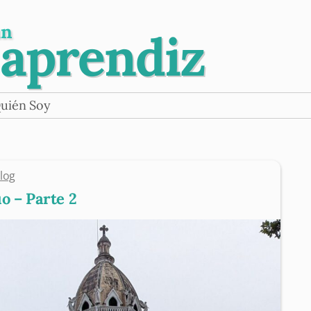
un
 aprendiz
uién Soy
log
o – Parte 2