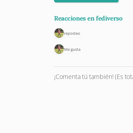
Reacciones en fediverso
1 reposteo
1 Me gusta
¡Comenta tú también! (Es tot