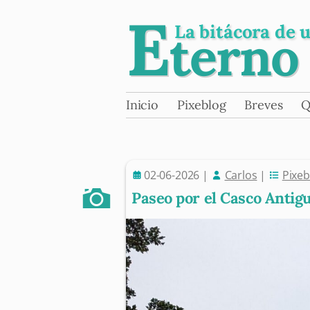
E
La bitácora de 
terno
Skip
Inicio
Pixeblog
Breves
Q
Main menu
to
content
02-06-2026
|
Carlos
|
Pixeb
Paseo por el Casco Antigu