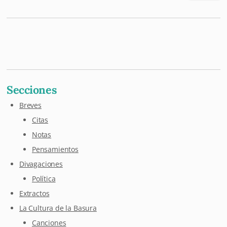
Mastodon
Pixelfed
Letterboxd
Last.fm
Maloja
Github
Secciones
Breves
Citas
Notas
Pensamientos
Divagaciones
Política
Extractos
La Cultura de la Basura
Canciones