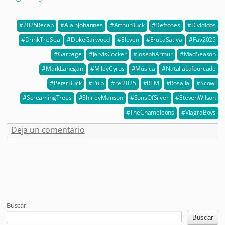
2025Recap
AlainJohannes
ArthurBuck
Deftones
Divididos
DrinkTheSea
DukeGarwood
Eleven
ErucaSativa
Fav2025
Garbage
JarvisCocker
JosephArthur
MadSeason
MarkLanegan
MileyCyrus
Música
NataliaLafourcade
PeterBuck
Pulp
rel2025
REM
Rosalía
Scowl
ScreamingTrees
ShirleyManson
SonsOfSilver
StevenWilson
TheChameleons
ViagraBoys
Deja un comentario
Post navigation
Buscar
Buscar