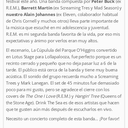
festival este año. Una banda compuesta por
Peter Buck
(ex
R.E.M.),
Barrett Martín
(ex Screaming Tres y Mad Season) y
nuestro Alain Johannes
(ex Eleven, colaborador habitual
de Chris Cornell y muchos otros) lleva parte importante de
la música que escuché en mi adolescencia y juventud.
R.E.M. es mi segunda banda favorita de la vida, por eso mis
expectativas y ánimo por verlos eran muy altos.
El escenario, La Cúpulula del Parque O’Higgins convertido
en Lotus Stage para Lollapalooza, fue perfecto porque es un
recinto cerrado y pequeño que no deja pasar luz a 6 de la
tarde. El público está cerca de la banda y tiene muy buena
acústica. El sonido del grupo recuerda mucho a Screaming
Trees y Mark Lanegan. El set de 45 minutos fue demasiado
poco para mi gusto, pero se agradece el cierre con los
covers de
The One I Love
(R.E.M.) y
Hangin’ Tree
(Queens of
the Stone Age). Drink The Sea es de esos artistas que hacen
que te gusten aún más después de escucharlos en vivo.
Necesito un concierto completo de esta banda… ¡Por favor!