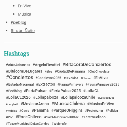
En Vivo
Música
Pixeblog
Rincón Ñoño
Hashtags
BitacoraDeConciertos
AngeloPierattini
AlainJohannes
BitácoraDeLugares
CiudadDePanamá
Blog
ClubChocolate
Conciertos
EnVivo
Conciertos2025
Divididos
Eleven
Extractos
EstadioNacional
FaunaPrimavera
FaunaPrimavera2025
FeriaPulsar
FeriaPulsar2025
LollaCL
Fediblog
LollaCL2026
Lollapalooza
LollapaloozaChile
LosVasquez
MusicaChilena
MovistarArena
MusicaEnVivo
Lucybell
Panamá
ParqueOHiggins
Música
Oasis
PedroAznar
Política
RockChileno
TeatroColiseo
Pop
SalaMasterRadioUChile
TeatroMunicipalDeLasCondes
Weichafe