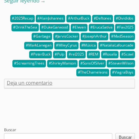
Seguir leyendo
→
2025Recap
AlainJohannes
ArthurBuck
Deftones
Divididos
DrinkTheSea
DukeGarwood
Eleven
ErucaSativa
Fav2025
Garbage
JarvisCocker
JosephArthur
MadSeason
MarkLanegan
MileyCyrus
Música
NataliaLafourcade
PeterBuck
Pulp
rel2025
REM
Rosalía
Scowl
ScreamingTrees
ShirleyManson
SonsOfSilver
StevenWilson
TheChameleons
ViagraBoys
Deja un comentario
Post navigation
Buscar
Buscar