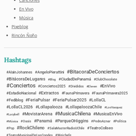
Canciones
En Vivo
Música
Pixeblog
Rincón Ñoño
Hashtags
BitacoraDeConciertos
AngeloPierattini
AlainJohannes
BitácoraDeLugares
CiudadDePanamá
Blog
ClubChocolate
Conciertos
EnVivo
Conciertos2025
Divididos
Eleven
Extractos
EstadioNacional
FaunaPrimavera
FaunaPrimavera2025
FeriaPulsar
FeriaPulsar2025
LollaCL
Fediblog
LollaCL2026
Lollapalooza
LollapaloozaChile
LosVasquez
MusicaChilena
MovistarArena
MusicaEnVivo
Lucybell
Panamá
ParqueOHiggins
Música
Oasis
PedroAznar
Política
RockChileno
TeatroColiseo
Pop
SalaMasterRadioUChile
TeatroMunicipalDeLasCondes
Weichafe