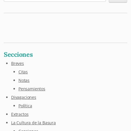
Mastodon
Pixelfed
Letterboxd
Last.fm
Maloja
Github
Secciones
Breves
Citas
Notas
Pensamientos
Divagaciones
Política
Extractos
La Cultura de la Basura