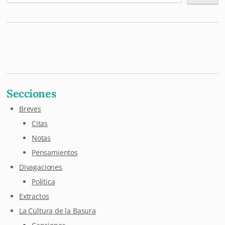
Mastodon
Pixelfed
Letterboxd
Last.fm
Maloja
Github
Secciones
Breves
Citas
Notas
Pensamientos
Divagaciones
Política
Extractos
La Cultura de la Basura