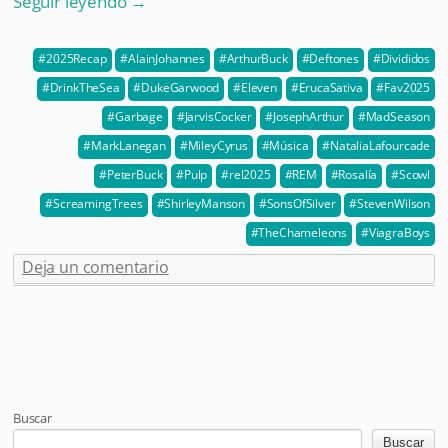
Seguir leyendo
→
2025Recap
AlainJohannes
ArthurBuck
Deftones
Divididos
DrinkTheSea
DukeGarwood
Eleven
ErucaSativa
Fav2025
Garbage
JarvisCocker
JosephArthur
MadSeason
MarkLanegan
MileyCyrus
Música
NataliaLafourcade
PeterBuck
Pulp
rel2025
REM
Rosalía
Scowl
ScreamingTrees
ShirleyManson
SonsOfSilver
StevenWilson
TheChameleons
ViagraBoys
Deja un comentario
Post navigation
Buscar
Buscar