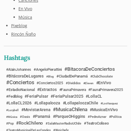
Canciones
En Vivo
Música
Pixeblog
Rincón Ñoño
Hashtags
BitacoraDeConciertos
AngeloPierattini
AlainJohannes
BitácoraDeLugares
CiudadDePanamá
Blog
ClubChocolate
Conciertos
EnVivo
Conciertos2025
Divididos
Eleven
Extractos
EstadioNacional
FaunaPrimavera
FaunaPrimavera2025
FeriaPulsar
FeriaPulsar2025
LollaCL
Fediblog
LollaCL2026
Lollapalooza
LollapaloozaChile
LosVasquez
MusicaChilena
MovistarArena
MusicaEnVivo
Lucybell
Panamá
ParqueOHiggins
Música
Oasis
PedroAznar
Política
RockChileno
TeatroColiseo
Pop
SalaMasterRadioUChile
TeatroMunicipalDeLasCondes
Weichafe