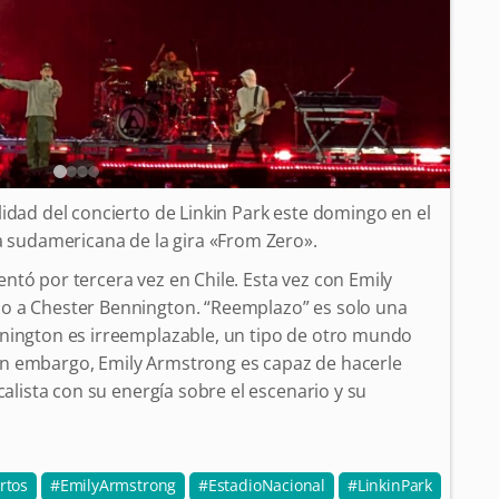
idad del concierto de Linkin Park este domingo en el
pa sudamericana de la gira «From Zero».
ntó por tercera vez en Chile. Esta vez con Emily
o a Chester Bennington. “Reemplazo” es solo una
nnington es irreemplazable, un tipo de otro mundo
n embargo, Emily Armstrong es capaz de hacerle
calista con su energía sobre el escenario y su
rtos
EmilyArmstrong
EstadioNacional
LinkinPark