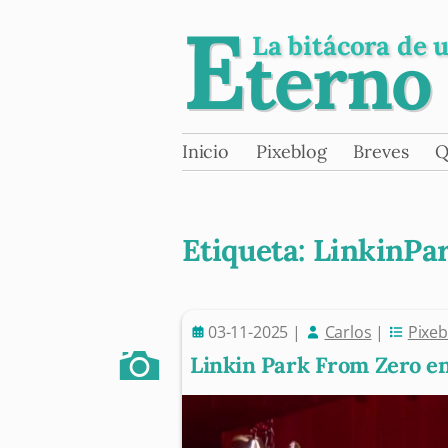
E
La bitácora de 
terno
Skip
Inicio
Pixeblog
Breves
Q
Main menu
to
content
Etiqueta:
LinkinPa
03-11-2025
|
Carlos
|
Pixeb
Post navigation
Linkin Park From Zero en