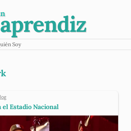
un
 aprendiz
uién Soy
rk
log
 el Estadio Nacional