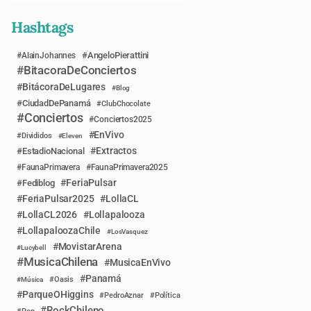
Hashtags
AngeloPierattini
AlainJohannes
BitacoraDeConciertos
BitácoraDeLugares
Blog
CiudadDePanamá
ClubChocolate
Conciertos
Conciertos2025
EnVivo
Divididos
Eleven
Extractos
EstadioNacional
FaunaPrimavera
FaunaPrimavera2025
FeriaPulsar
Fediblog
FeriaPulsar2025
LollaCL
LollaCL2026
Lollapalooza
LollapaloozaChile
LosVasquez
MovistarArena
Lucybell
MusicaChilena
MusicaEnVivo
Panamá
Música
Oasis
ParqueOHiggins
PedroAznar
Política
RockChileno