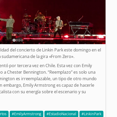
idad del concierto de Linkin Park este domingo en el
pa sudamericana de la gira «From Zero».
ntó por tercera vez en Chile. Esta vez con Emily
o a Chester Bennington. “Reemplazo” es solo una
nnington es irreemplazable, un tipo de otro mundo
n embargo, Emily Armstrong es capaz de hacerle
calista con su energía sobre el escenario y su
rtos
EmilyArmstrong
EstadioNacional
LinkinPark