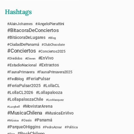
Hashtags
AngeloPierattini
AlainJohannes
BitacoraDeConciertos
BitácoraDeLugares
Blog
CiudadDePanamá
ClubChocolate
Conciertos
Conciertos2025
EnVivo
Divididos
Eleven
Extractos
EstadioNacional
FaunaPrimavera
FaunaPrimavera2025
FeriaPulsar
Fediblog
FeriaPulsar2025
LollaCL
LollaCL2026
Lollapalooza
LollapaloozaChile
LosVasquez
MovistarArena
Lucybell
MusicaChilena
MusicaEnVivo
Panamá
Música
Oasis
ParqueOHiggins
PedroAznar
Política
RockChileno