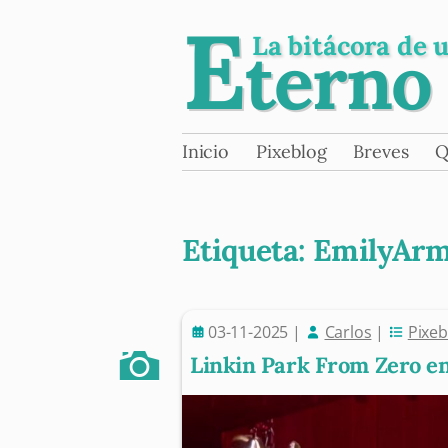
E
La bitácora de 
terno
Skip
Inicio
Pixeblog
Breves
Q
Main menu
to
content
Etiqueta:
EmilyArm
03-11-2025
|
Carlos
|
Pixeb
Post navigation
Linkin Park From Zero en