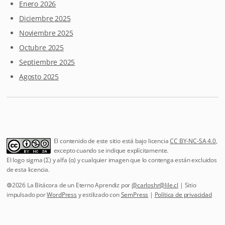
Enero 2026
Diciembre 2025
Noviembre 2025
Octubre 2025
Septiembre 2025
Agosto 2025
El contenido de este sitio está bajo licencia
CC BY-NC-SA 4.0
,
excepto cuando se indique explícitamente.
El logo sigma (Σ) y alfa (α) y cualquier imagen que lo contenga están excluidos
de esta licencia.
🄯2026 La Bitácora de un Eterno Aprendiz por
@
carloshr@lile.cl
| Sitio
impulsado por
WordPress
y estilizado con
SemPress
|
Política de privacidad