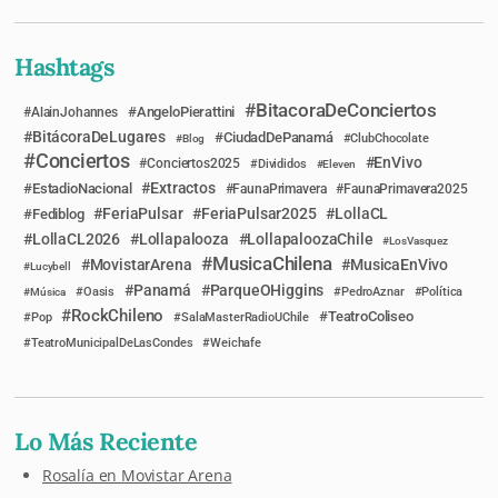
Hashtags
BitacoraDeConciertos
AngeloPierattini
AlainJohannes
BitácoraDeLugares
CiudadDePanamá
Blog
ClubChocolate
Conciertos
EnVivo
Conciertos2025
Divididos
Eleven
Extractos
EstadioNacional
FaunaPrimavera
FaunaPrimavera2025
FeriaPulsar
FeriaPulsar2025
LollaCL
Fediblog
LollaCL2026
Lollapalooza
LollapaloozaChile
LosVasquez
MusicaChilena
MovistarArena
MusicaEnVivo
Lucybell
Panamá
ParqueOHiggins
Música
Oasis
PedroAznar
Política
RockChileno
TeatroColiseo
Pop
SalaMasterRadioUChile
TeatroMunicipalDeLasCondes
Weichafe
Lo Más Reciente
Rosalía en Movistar Arena