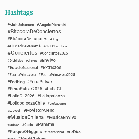
Hashtags
AngeloPierattini
AlainJohannes
BitacoraDeConciertos
BitácoraDeLugares
Blog
CiudadDePanamá
ClubChocolate
Conciertos
Conciertos2025
EnVivo
Divididos
Eleven
Extractos
EstadioNacional
FaunaPrimavera
FaunaPrimavera2025
FeriaPulsar
Fediblog
FeriaPulsar2025
LollaCL
LollaCL2026
Lollapalooza
LollapaloozaChile
LosVasquez
MovistarArena
Lucybell
MusicaChilena
MusicaEnVivo
Panamá
Música
Oasis
ParqueOHiggins
PedroAznar
Política
RockChileno