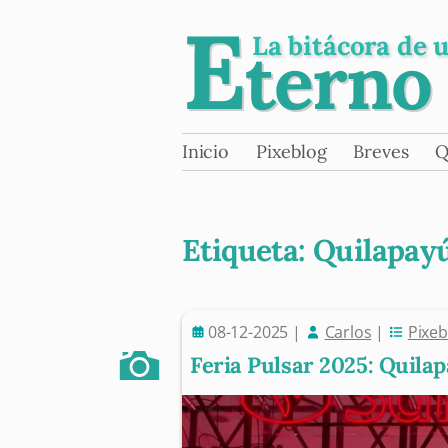
E
La bitácora de 
terno
Skip
Inicio
Pixeblog
Breves
Q
Main menu
to
content
Etiqueta:
Quilapay
08-12-2025
|
Carlos
|
Pixeb
Post navigation
Feria Pulsar 2025: Quila