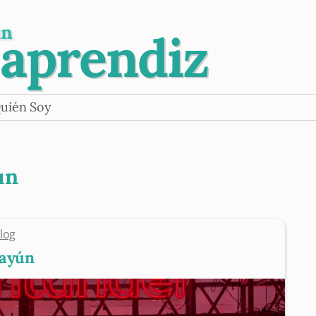
un
 aprendiz
uién Soy
ún
log
payún