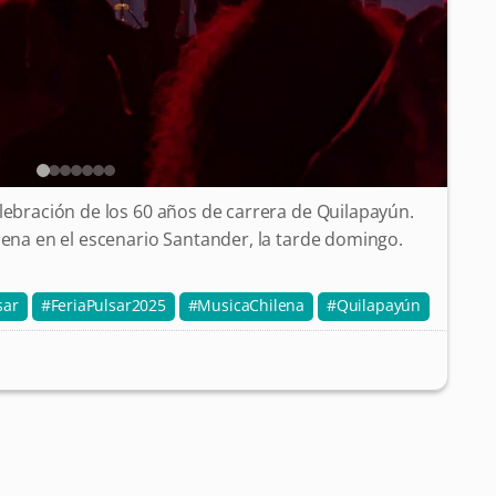
elebración de los 60 años de carrera de Quilapayún.
lena en el escenario Santander, la tarde domingo.
sar
FeriaPulsar2025
MusicaChilena
Quilapayún