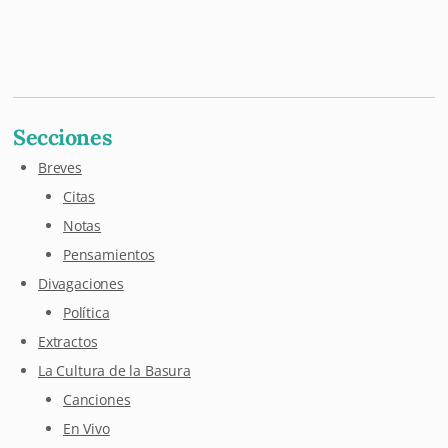
Mastodon
Pixelfed
Letterboxd
Last.fm
Maloja
Github
Secciones
Breves
Citas
Notas
Pensamientos
Divagaciones
Política
Extractos
La Cultura de la Basura
Canciones
En Vivo