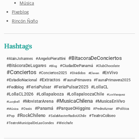
Música
Pixeblog
Rincón Ñoño
Hashtags
BitacoraDeConciertos
AngeloPierattini
AlainJohannes
BitácoraDeLugares
CiudadDePanamá
Blog
ClubChocolate
Conciertos
EnVivo
Conciertos2025
Divididos
Eleven
Extractos
EstadioNacional
FaunaPrimavera
FaunaPrimavera2025
FeriaPulsar
FeriaPulsar2025
LollaCL
Fediblog
LollaCL2026
Lollapalooza
LollapaloozaChile
LosVasquez
MusicaChilena
MovistarArena
MusicaEnVivo
Lucybell
Panamá
ParqueOHiggins
Música
Oasis
PedroAznar
Política
RockChileno
TeatroColiseo
Pop
SalaMasterRadioUChile
TeatroMunicipalDeLasCondes
Weichafe