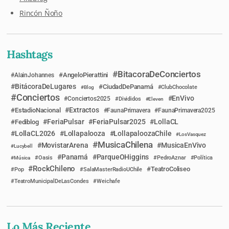
Rincón Ñoño
Hashtags
BitacoraDeConciertos
AngeloPierattini
AlainJohannes
BitácoraDeLugares
CiudadDePanamá
Blog
ClubChocolate
Conciertos
EnVivo
Conciertos2025
Divididos
Eleven
Extractos
EstadioNacional
FaunaPrimavera
FaunaPrimavera2025
FeriaPulsar
FeriaPulsar2025
LollaCL
Fediblog
LollaCL2026
Lollapalooza
LollapaloozaChile
LosVasquez
MusicaChilena
MovistarArena
MusicaEnVivo
Lucybell
Panamá
ParqueOHiggins
Música
Oasis
PedroAznar
Política
RockChileno
TeatroColiseo
Pop
SalaMasterRadioUChile
TeatroMunicipalDeLasCondes
Weichafe
Lo Más Reciente