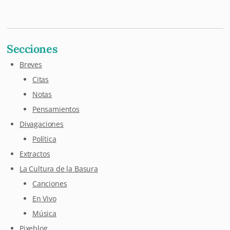
Mastodon
Pixelfed
Letterboxd
Last.fm
Maloja
Github
Secciones
Breves
Citas
Notas
Pensamientos
Divagaciones
Política
Extractos
La Cultura de la Basura
Canciones
En Vivo
Música
Pixeblog