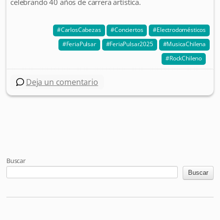
celebrando 40 años de carrera artística.
CarlosCabezas
Conciertos
Electrodomésticos
FeriaPulsar
FeriaPulsar2025
MusicaChilena
RockChileno
Deja un comentario
Post navigation
Buscar
Buscar