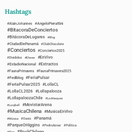
Hashtags
AngeloPierattini
AlainJohannes
BitacoraDeConciertos
BitácoraDeLugares
Blog
CiudadDePanamá
ClubChocolate
Conciertos
Conciertos2025
EnVivo
Divididos
Eleven
Extractos
EstadioNacional
FaunaPrimavera
FaunaPrimavera2025
FeriaPulsar
Fediblog
FeriaPulsar2025
LollaCL
LollaCL2026
Lollapalooza
LollapaloozaChile
LosVasquez
MovistarArena
Lucybell
MusicaChilena
MusicaEnVivo
Panamá
Música
Oasis
ParqueOHiggins
PedroAznar
Política
RockChileno