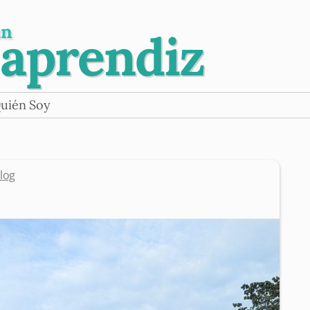
un
 aprendiz
uién Soy
log