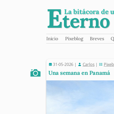
E
La bitácora de 
terno
Skip
Inicio
Pixeblog
Breves
Q
Main menu
to
content
31-05-2026
|
Carlos
|
Pixeb
Una semana en Panamá