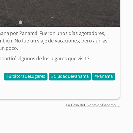
mana por Panamá. Fueron unos días agotadores,
bién. No fue un viaje de vacaciones, pero aún así
un poco.
artiré algunos de los lugares que visité.
BitácoraDeLugares
CiudadDePanamá
Panamá
La Casa del Evento en Panamá
→