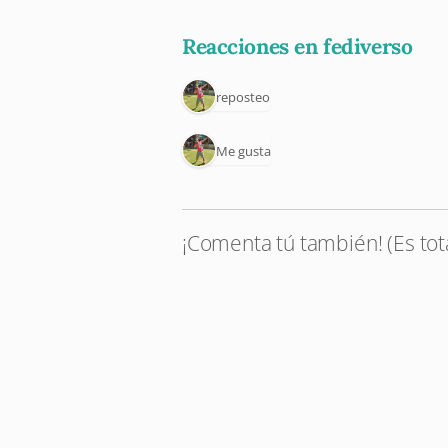
Reacciones en fediverso
1 reposteo
1 Me gusta
¡Comenta tú también! (Es tot