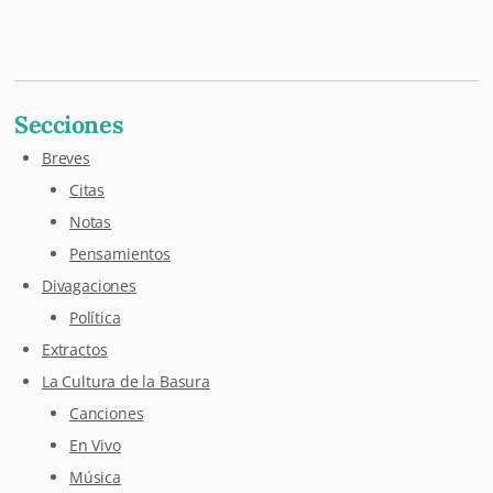
Mastodon
Pixelfed
Letterboxd
Last.fm
Maloja
Github
Secciones
Breves
Citas
Notas
Pensamientos
Divagaciones
Política
Extractos
La Cultura de la Basura
Canciones
En Vivo
Música