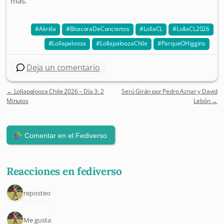
más.
Akriila
BitacoraDeConciertos
LollaCL
LollaCL2026
Lollapalooza
LollapaloozaChile
ParqueOHiggins
Deja un comentario
←
Lollapalooza Chile 2026 – Día 3: 2
Serú Girán por Pedro Aznar y David
Post navigation
Minutos
Lebón
→
Reacciones en fediverso
1 reposteo
1 Me gusta