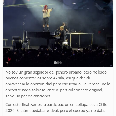
No soy un gran seguidor del género urbano, pero he leído
buenos comentarios sobre Akriila, así que decidí
aprovechar la oportunidad para escucharla. La verdad, no la
encontré nada sobresaliente ni particularmente original,
salvo un par de canciones.
Con esto finalizamos la participación en Lollapalooza Chile
2026. Sí, aún quedaba festival, pero el cuerpo ya no daba