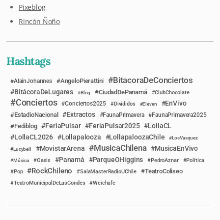
Pixeblog
Rincón Ñoño
Hashtags
BitacoraDeConciertos
AngeloPierattini
AlainJohannes
BitácoraDeLugares
CiudadDePanamá
Blog
ClubChocolate
Conciertos
EnVivo
Conciertos2025
Divididos
Eleven
Extractos
EstadioNacional
FaunaPrimavera
FaunaPrimavera2025
FeriaPulsar
FeriaPulsar2025
LollaCL
Fediblog
LollaCL2026
Lollapalooza
LollapaloozaChile
LosVasquez
MusicaChilena
MovistarArena
MusicaEnVivo
Lucybell
Panamá
ParqueOHiggins
Música
Oasis
PedroAznar
Política
RockChileno
TeatroColiseo
Pop
SalaMasterRadioUChile
TeatroMunicipalDeLasCondes
Weichafe