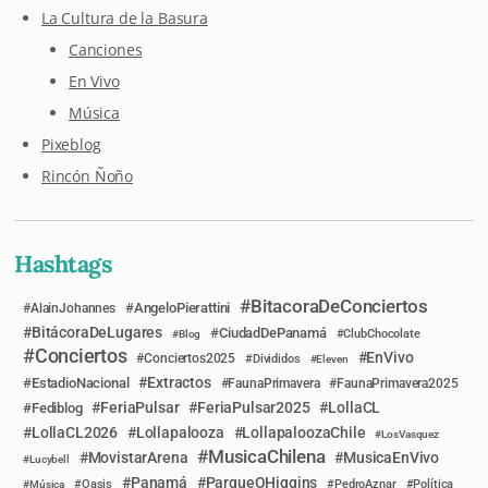
La Cultura de la Basura
Canciones
En Vivo
Música
Pixeblog
Rincón Ñoño
Hashtags
BitacoraDeConciertos
AngeloPierattini
AlainJohannes
BitácoraDeLugares
CiudadDePanamá
Blog
ClubChocolate
Conciertos
EnVivo
Conciertos2025
Divididos
Eleven
Extractos
EstadioNacional
FaunaPrimavera
FaunaPrimavera2025
FeriaPulsar
FeriaPulsar2025
LollaCL
Fediblog
LollaCL2026
Lollapalooza
LollapaloozaChile
LosVasquez
MusicaChilena
MovistarArena
MusicaEnVivo
Lucybell
Panamá
ParqueOHiggins
Música
Oasis
PedroAznar
Política