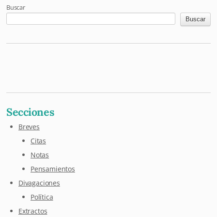
Buscar
Buscar
Mastodon
Pixelfed
Letterboxd
Last.fm
Maloja
Github
Secciones
Breves
Citas
Notas
Pensamientos
Divagaciones
Política
Extractos