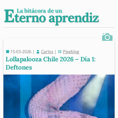
E
La bitácora de un
terno aprendiz
15-03-2026
|
Carlos
|
Pixeblog
Lollapalooza Chile 2026 – Día 1:
Deftones