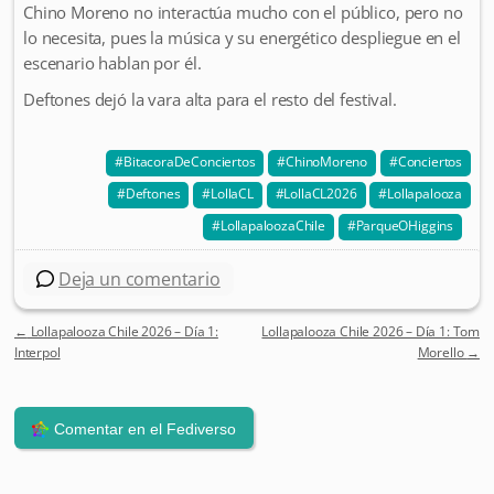
Chino Moreno no interactúa mucho con el público, pero no
lo necesita, pues la música y su energético despliegue en el
escenario hablan por él.
Deftones dejó la vara alta para el resto del festival.
BitacoraDeConciertos
ChinoMoreno
Conciertos
Deftones
LollaCL
LollaCL2026
Lollapalooza
LollapaloozaChile
ParqueOHiggins
Deja un comentario
←
Lollapalooza Chile 2026 – Día 1:
Lollapalooza Chile 2026 – Día 1: Tom
Post navigation
Interpol
Morello
→