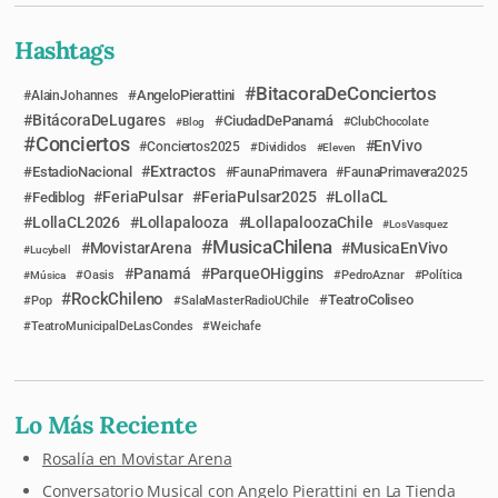
Hashtags
BitacoraDeConciertos
AngeloPierattini
AlainJohannes
BitácoraDeLugares
CiudadDePanamá
Blog
ClubChocolate
Conciertos
EnVivo
Conciertos2025
Divididos
Eleven
Extractos
EstadioNacional
FaunaPrimavera
FaunaPrimavera2025
FeriaPulsar
FeriaPulsar2025
LollaCL
Fediblog
LollaCL2026
Lollapalooza
LollapaloozaChile
LosVasquez
MusicaChilena
MovistarArena
MusicaEnVivo
Lucybell
Panamá
ParqueOHiggins
Música
Oasis
PedroAznar
Política
RockChileno
TeatroColiseo
Pop
SalaMasterRadioUChile
TeatroMunicipalDeLasCondes
Weichafe
Lo Más Reciente
Rosalía en Movistar Arena
Conversatorio Musical con Angelo Pierattini en La Tienda