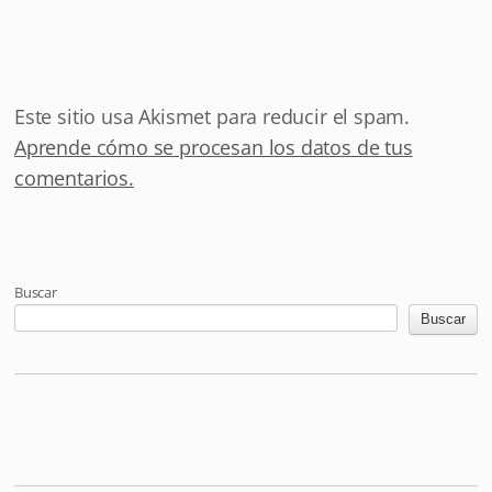
Este sitio usa Akismet para reducir el spam.
Aprende cómo se procesan los datos de tus
comentarios.
Buscar
Buscar
Mastodon
Pixelfed
Letterboxd
Last.fm
Maloja
Github