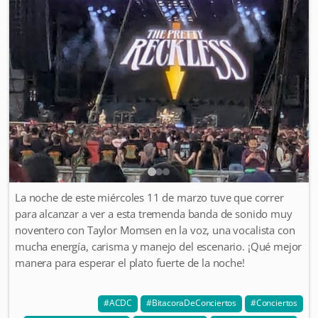
La noche de este miércoles 11 de marzo tuve que correr
para alcanzar a ver a esta tremenda banda de sonido muy
noventero con Taylor Momsen en la voz, una vocalista con
mucha energía, carisma y manejo del escenario. ¡Qué mejor
manera para esperar el plato fuerte de la noche!
ACDC
BitacoraDeConciertos
Conciertos