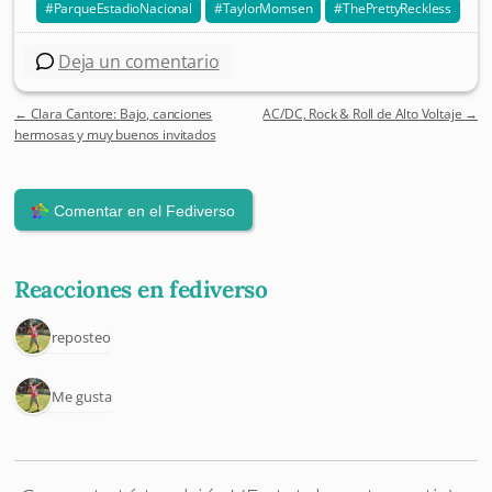
ParqueEstadioNacional
TaylorMomsen
ThePrettyReckless
Deja un comentario
←
Clara Cantore: Bajo, canciones
AC/DC, Rock & Roll de Alto Voltaje
→
Post navigation
hermosas y muy buenos invitados
Reacciones en fediverso
1 reposteo
1 Me gusta