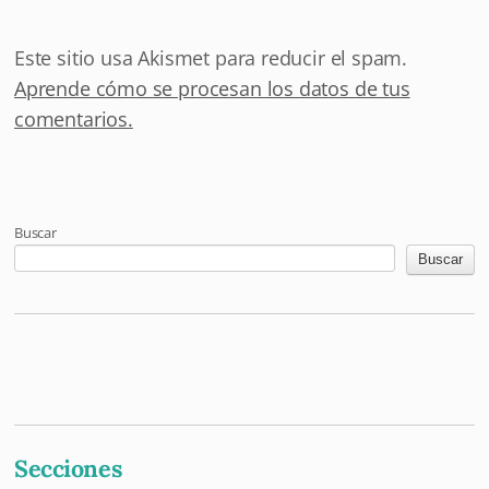
Este sitio usa Akismet para reducir el spam.
Aprende cómo se procesan los datos de tus
comentarios.
Buscar
Buscar
Mastodon
Pixelfed
Letterboxd
Last.fm
Maloja
Github
Secciones