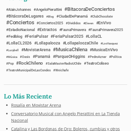
BitacoraDeConciertos
AngeloPierattini
AlainJohannes
BitácoraDeLugares
CiudadDePanamá
Blog
ClubChocolate
Conciertos
EnVivo
Conciertos2025
Divididos
Eleven
Extractos
EstadioNacional
FaunaPrimavera
FaunaPrimavera2025
FeriaPulsar
FeriaPulsar2025
LollaCL
Fediblog
LollaCL2026
Lollapalooza
LollapaloozaChile
LosVasquez
MusicaChilena
MovistarArena
MusicaEnVivo
Lucybell
Panamá
ParqueOHiggins
Música
Oasis
PedroAznar
Política
RockChileno
TeatroColiseo
Pop
SalaMasterRadioUChile
TeatroMunicipalDeLasCondes
Weichafe
Lo Más Reciente
Rosalía en Movistar Arena
Conversatorio Musical con Angelo Pierattini en La Tienda
Nacional
Catalina y Las Bordonas de Oro: Boleros, cumbias y otros