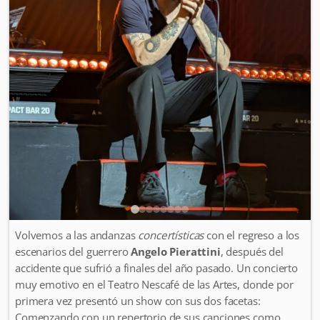
Volvemos a las andanzas
concertísticas
con el regreso a los
escenarios del guerrero
Angelo Pierattini
, después del
accidente que sufrió a finales del año pasado. Un concierto
muy emotivo en el Teatro Nescafé de las Artes, donde por
primera vez presentó un show con sus dos facetas:
Comenzando con un repertorio de sus canciones como