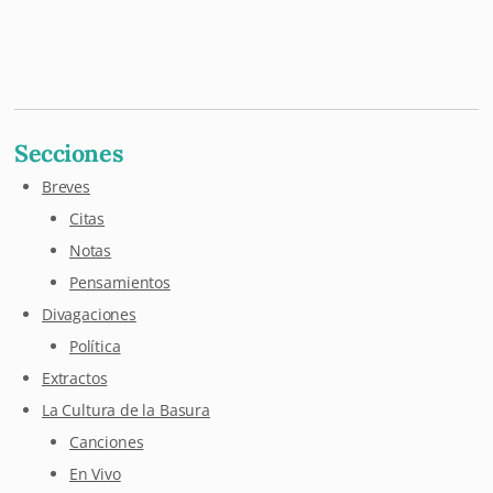
Mastodon
Pixelfed
Letterboxd
Last.fm
Maloja
Github
Secciones
Breves
Citas
Notas
Pensamientos
Divagaciones
Política
Extractos
La Cultura de la Basura
Canciones
En Vivo