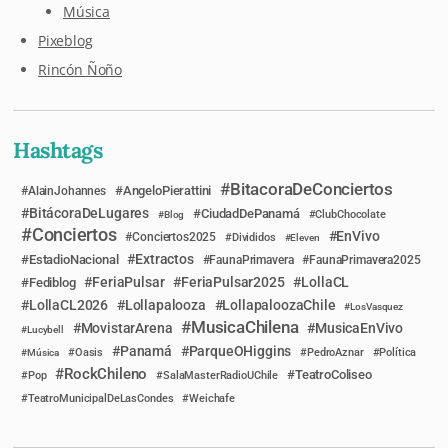
Música
Pixeblog
Rincón Ñoño
Hashtags
BitacoraDeConciertos
AngeloPierattini
AlainJohannes
BitácoraDeLugares
CiudadDePanamá
Blog
ClubChocolate
Conciertos
EnVivo
Conciertos2025
Divididos
Eleven
Extractos
EstadioNacional
FaunaPrimavera
FaunaPrimavera2025
FeriaPulsar
FeriaPulsar2025
LollaCL
Fediblog
LollaCL2026
Lollapalooza
LollapaloozaChile
LosVasquez
MusicaChilena
MovistarArena
MusicaEnVivo
Lucybell
Panamá
ParqueOHiggins
Música
Oasis
PedroAznar
Política
RockChileno
TeatroColiseo
Pop
SalaMasterRadioUChile
TeatroMunicipalDeLasCondes
Weichafe