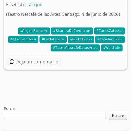
El setlist
está aqu
í.
(Teatro Nescafé de las Artes, Santiago, 4 de junio de 2026)
AngeloPierattini
BitacoraDeConciertos
CarlosCabezas
MusicaChilena
PabloIlabaca
RockChileno
TataBarahona
TeatroNescaféDeLasArtes
Weichafe
Deja un comentario
Post navigation
Buscar
Buscar