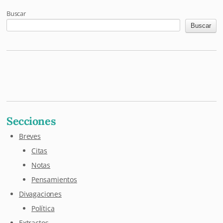
Buscar
Buscar
Mastodon
Pixelfed
Letterboxd
Last.fm
Maloja
Github
Secciones
Breves
Citas
Notas
Pensamientos
Divagaciones
Política
Extractos