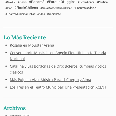
Panamá
ParqueOHiggins
Música
Oasis
PedroAznar
Política
RockChileno
TeatroColiseo
Pop
SalaMasterRadioUChile
TeatroMunicipalDeLasCondes
Weichafe
Lo Más Reciente
Rosalía en Movistar Arena
Conversatorio Musical con Angelo Pierattini en La Tienda
Nacional
Catalina y Las Bordonas de Oro: Boleros, cumbias y otros
clásicos
Más Pulp en Vivo: Música Para el Cuerpo y Alma
Los Tres en el Teatro Municipal: Una Presentación XCLNT
Archivos
Agosto 2026