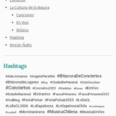
La Cultura de la Basura
Canciones
En Vivo
Música
Pixeblog
Rincón Ñoño
Hashtags
BitacoraDeConciertos
AngeloPierattini
AlainJohannes
BitácoraDeLugares
CiudadDePanamá
Blog
ClubChocolate
Conciertos
EnVivo
Conciertos2025
Divididos
Eleven
Extractos
EstadioNacional
FaunaPrimavera
FaunaPrimavera2025
FeriaPulsar
FeriaPulsar2025
LollaCL
Fediblog
LollaCL2026
Lollapalooza
LollapaloozaChile
LosVasquez
MusicaChilena
MovistarArena
MusicaEnVivo
Lucybell