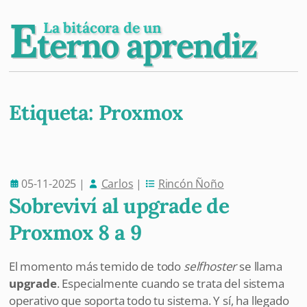
E
La bitácora de un
terno aprendiz
Etiqueta:
Proxmox
Post navigation
05-11-2025
|
Carlos
|
Rincón Ñoño
Sobreviví al upgrade de
Proxmox 8 a 9
El momento más temido de todo
selfhoster
se llama
upgrade
. Especialmente cuando se trata del sistema
operativo que soporta todo tu sistema. Y sí, ha llegado