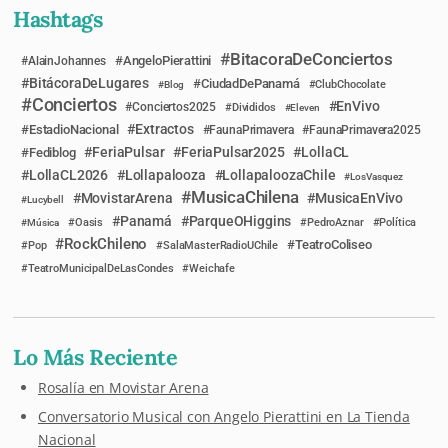
Hashtags
BitacoraDeConciertos
AngeloPierattini
AlainJohannes
BitácoraDeLugares
CiudadDePanamá
Blog
ClubChocolate
Conciertos
EnVivo
Conciertos2025
Divididos
Eleven
Extractos
EstadioNacional
FaunaPrimavera
FaunaPrimavera2025
FeriaPulsar
FeriaPulsar2025
LollaCL
Fediblog
LollaCL2026
Lollapalooza
LollapaloozaChile
LosVasquez
MusicaChilena
MovistarArena
MusicaEnVivo
Lucybell
Panamá
ParqueOHiggins
Música
Oasis
PedroAznar
Política
RockChileno
TeatroColiseo
Pop
SalaMasterRadioUChile
TeatroMunicipalDeLasCondes
Weichafe
Lo Más Reciente
Rosalía en Movistar Arena
Conversatorio Musical con Angelo Pierattini en La Tienda
Nacional