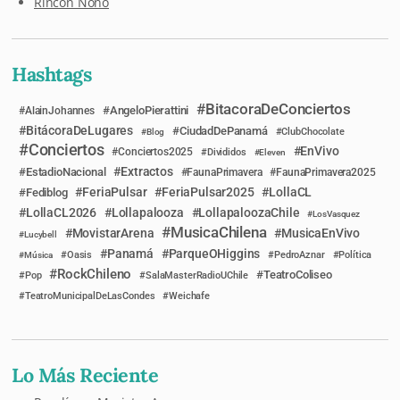
Rincón Ñoño
Hashtags
BitacoraDeConciertos
AngeloPierattini
AlainJohannes
BitácoraDeLugares
CiudadDePanamá
Blog
ClubChocolate
Conciertos
EnVivo
Conciertos2025
Divididos
Eleven
Extractos
EstadioNacional
FaunaPrimavera
FaunaPrimavera2025
FeriaPulsar
FeriaPulsar2025
LollaCL
Fediblog
LollaCL2026
Lollapalooza
LollapaloozaChile
LosVasquez
MusicaChilena
MovistarArena
MusicaEnVivo
Lucybell
Panamá
ParqueOHiggins
Música
Oasis
PedroAznar
Política
RockChileno
TeatroColiseo
Pop
SalaMasterRadioUChile
TeatroMunicipalDeLasCondes
Weichafe
Lo Más Reciente