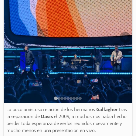
La poco amistosa relación de los hermanos
Gallagher
tras
la separación de
Oasis
el 2009, a muchos nos había hecho
perder toda esperanza de verlos reunidos nuevamente y
mucho menos en una presentación en vivo.