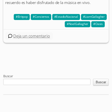
recuerdo es haber disfrutado de la música en vivo.
Britpop
Conciertos
EstadioNacional
LiamGallagher
NoelGallagher
Oasis
Deja un comentario
Post navigation
Buscar
Buscar
Mastodon
Pixelfed
Letterboxd
Last.fm
Maloja
Github