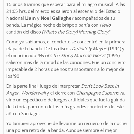
15 años tuvimos que esperar para el milagro musical. A las
21:05 hrs. del miércoles salieron al escenario del Estadio
Nacional
Liam
y
Noel Gallagher
acompañados de su
banda. La mágica noche de britpop partía con
Hello
,
canción del disco
(What’s the Story) Morning Glory?
Como ya sabíamos, el concierto se concentró en la primera
etapa de la banda. De los discos
Definitely Maybe
(1994) y
el mencionado
(What’s the Story) Morning Glory?
(1995)
salieron más de la mitad de las canciones. Fue un concierto
impecable de 2 horas que nos transportaron a lo mejor de
los ’90.
En la parte final, luego de interpretar
Don’t Look Back in
Anger
,
Wonderwall
y el cierre con
Champagne Supernova
,
vino un espectáculo de fuegos artificiales que fue la guinda
de la torta para uno de los más grandes conciertos de este
año en Santiago.
Yo también aproveché de llevarme un recuerdo de la noche:
una polera retro de la banda. Aunque siempre el mejor