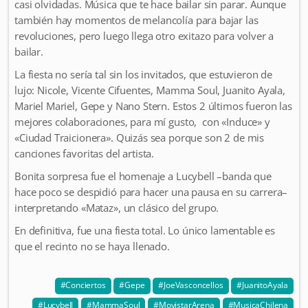
casi olvidadas. Música que te hace bailar sin parar. Aunque
también hay momentos de melancolía para bajar las
revoluciones, pero luego llega otro exitazo para volver a
bailar.
La fiesta no sería tal sin los invitados, que estuvieron de
lujo: Nicole, Vicente Cifuentes, Mamma Soul, Juanito Ayala,
Mariel Mariel, Gepe y Nano Stern. Estos 2 últimos fueron las
mejores colaboraciones, para mí gusto, con «Induce» y
«Ciudad Traicionera». Quizás sea porque son 2 de mis
canciones favoritas del artista.
Bonita sorpresa fue el homenaje a Lucybell –banda que
hace poco se despidió para hacer una pausa en su carrera–
interpretando «Mataz», un clásico del grupo.
En definitiva, fue una fiesta total. Lo único lamentable es
que el recinto no se haya llenado.
Conciertos
Gepe
JoeVasconcellos
JuanitoAyala
Lucybell
MammaSoul
MovistarArena
MusicaChilena