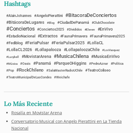
Hashtags
BitacoraDeConciertos
AngeloPierattini
AlainJohannes
BitácoraDeLugares
CiudadDePanamá
Blog
ClubChocolate
Conciertos
EnVivo
Conciertos2025
Divididos
Eleven
Extractos
EstadioNacional
FaunaPrimavera
FaunaPrimavera2025
FeriaPulsar
FeriaPulsar2025
LollaCL
Fediblog
LollaCL2026
Lollapalooza
LollapaloozaChile
LosVasquez
MusicaChilena
MovistarArena
MusicaEnVivo
Lucybell
Panamá
ParqueOHiggins
Música
Oasis
PedroAznar
Política
RockChileno
TeatroColiseo
Pop
SalaMasterRadioUChile
TeatroMunicipalDeLasCondes
Weichafe
Lo Más Reciente
Rosalía en Movistar Arena
Conversatorio Musical con Angelo Pierattini en La Tienda
Nacional