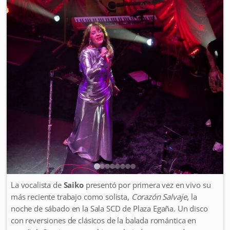
La vocalista de
Saiko
presentó por primera vez en vivo su
más reciente trabajo como solista,
Corazón Salvaje
, la
noche de sábado en la Sala SCD de Plaza Egaña. Un disco
con reversiones de clásicos de la balada romántica en