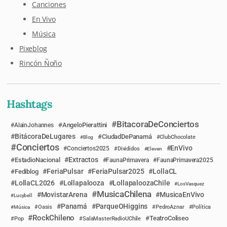
Canciones
En Vivo
Música
Pixeblog
Rincón Ñoño
Hashtags
BitacoraDeConciertos
AngeloPierattini
AlainJohannes
BitácoraDeLugares
CiudadDePanamá
Blog
ClubChocolate
Conciertos
EnVivo
Conciertos2025
Divididos
Eleven
Extractos
EstadioNacional
FaunaPrimavera
FaunaPrimavera2025
FeriaPulsar
FeriaPulsar2025
LollaCL
Fediblog
LollaCL2026
Lollapalooza
LollapaloozaChile
LosVasquez
MusicaChilena
MovistarArena
MusicaEnVivo
Lucybell
Panamá
ParqueOHiggins
Música
Oasis
PedroAznar
Política
RockChileno
TeatroColiseo
Pop
SalaMasterRadioUChile