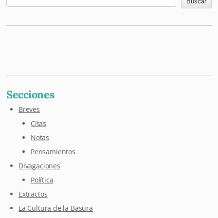
Buscar
Mastodon
Pixelfed
Letterboxd
Last.fm
Maloja
Github
Secciones
Breves
Citas
Notas
Pensamientos
Divagaciones
Política
Extractos
La Cultura de la Basura