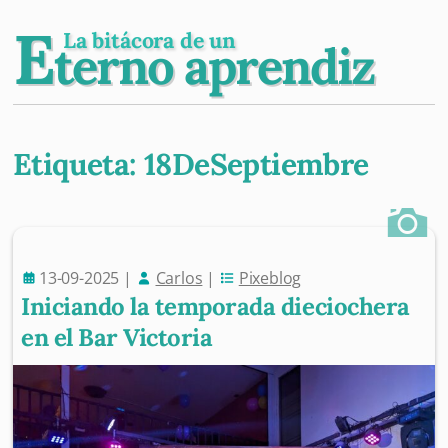
E
La bitácora de un
terno aprendiz
Etiqueta:
18DeSeptiembre
Post navigation
13-09-2025
|
Carlos
|
Pixeblog
Iniciando la temporada dieciochera
en el Bar Victoria