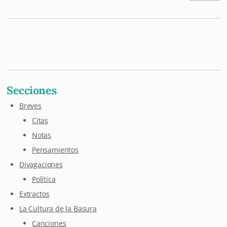
Mastodon
Pixelfed
Letterboxd
Last.fm
Maloja
Github
Secciones
Breves
Citas
Notas
Pensamientos
Divagaciones
Política
Extractos
La Cultura de la Basura
Canciones