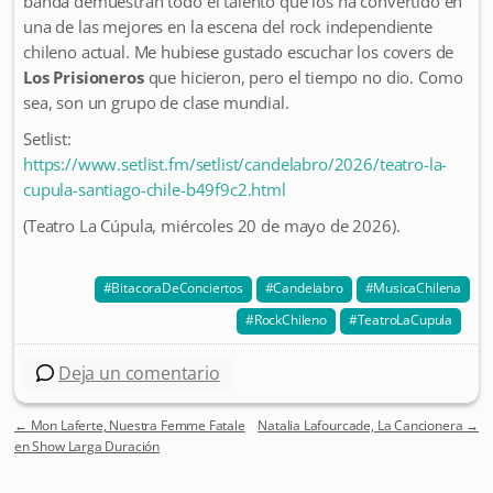
banda demuestran todo el talento que los ha convertido en
una de las mejores en la escena del rock independiente
chileno actual. Me hubiese gustado escuchar los covers de
Los Prisioneros
que hicieron, pero el tiempo no dio. Como
sea, son un grupo de clase mundial.
Setlist:
https://www.setlist.fm/setlist/candelabro/2026/teatro-la-
cupula-santiago-chile-b49f9c2.html
(Teatro La Cúpula, miércoles 20 de mayo de 2026).
BitacoraDeConciertos
Candelabro
MusicaChilena
RockChileno
TeatroLaCupula
Deja un comentario
←
Mon Laferte, Nuestra Femme Fatale
Natalia Lafourcade, La Cancionera
→
Post navigation
en Show Larga Duración