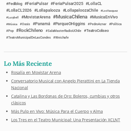
FeriaPulsar
FeriaPulsar2025
LollaCL
Fediblog
LollaCL2026
Lollapalooza
LollapaloozaChile
LosVasquez
MusicaChilena
MovistarArena
MusicaEnVivo
Lucybell
Panamá
ParqueOHiggins
Música
Oasis
PedroAznar
Política
RockChileno
TeatroColiseo
Pop
SalaMasterRadioUChile
TeatroMunicipalDeLasCondes
Weichafe
Lo Más Reciente
Rosalía en Movistar Arena
Conversatorio Musical con Angelo Pierattini en La Tienda
Nacional
Catalina y Las Bordonas de Oro: Boleros, cumbias y otros
clásicos
Más Pulp en Vivo: Música Para el Cuerpo y Alma
Los Tres en el Teatro Municipal: Una Presentación XCLNT