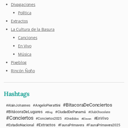
Divagaciones
Política
Extractos
La Cultura de la Basura
Canciones
En Vivo
Música
Pixeblog
Rincón Ñoño
Hashtags
BitacoraDeConciertos
AngeloPierattini
AlainJohannes
BitácoraDeLugares
CiudadDePanamá
Blog
ClubChocolate
Conciertos
EnVivo
Conciertos2025
Divididos
Eleven
Extractos
EstadioNacional
FaunaPrimavera
FaunaPrimavera2025