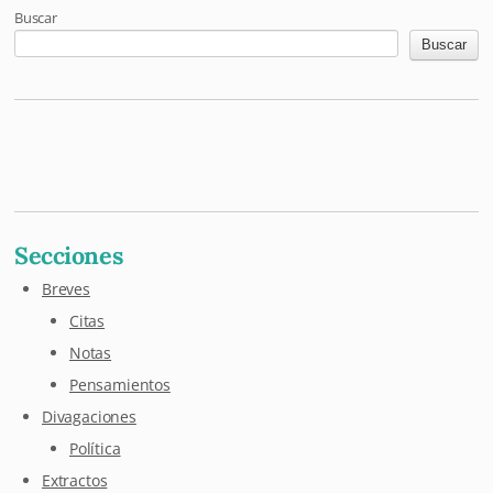
Buscar
Buscar
Mastodon
Pixelfed
Letterboxd
Last.fm
Maloja
Github
Secciones
Breves
Citas
Notas
Pensamientos
Divagaciones
Política
Extractos