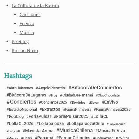
La Cultura de la Basura
Canciones
En Vivo
Música
Pixeblog
Rincón Ñoño
Hashtags
BitacoraDeConciertos
AngeloPierattini
AlainJohannes
BitácoraDeLugares
CiudadDePanamá
Blog
ClubChocolate
Conciertos
EnVivo
Conciertos2025
Divididos
Eleven
Extractos
EstadioNacional
FaunaPrimavera
FaunaPrimavera2025
FeriaPulsar
FeriaPulsar2025
LollaCL
Fediblog
LollaCL2026
Lollapalooza
LollapaloozaChile
LosVasquez
MusicaChilena
MovistarArena
MusicaEnVivo
Lucybell
Panamá
ParqueOHiggins
Música
Oasis
PedroAznar
Política