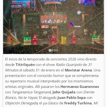
El inicio de la temporada de conciertos 2026 vino directo
desde
Titirilquén
con el show
Radio Guaripolo
de
31
Minutos
el sábado 31 de enero en el
Movistar Arena
. Una
presentación con el conocido humor que se complementa
su repertorio musical interpretado por los mismísimos
artistas originales. Allí pasaron los
Hermanos Guarennes
con
Tangananica-Tangananá
;
John Quijada
con
Diente
Blanco, No te Vayas
; El abogado
Juan Pablo Sopa
con
Objeción Denegada
; el ya clásico de
Freddy Turbina
,
Mi