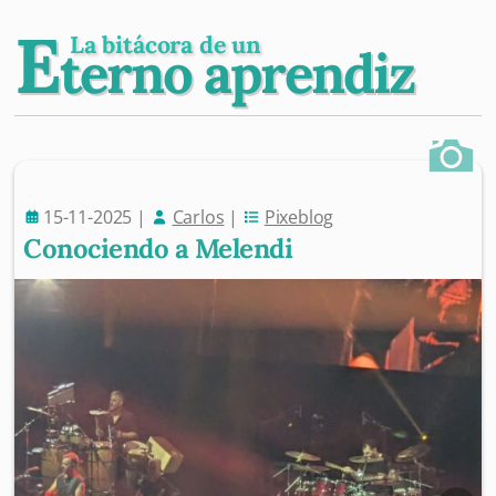
E
La bitácora de un
terno aprendiz
15-11-2025
|
Carlos
|
Pixeblog
Conociendo a Melendi