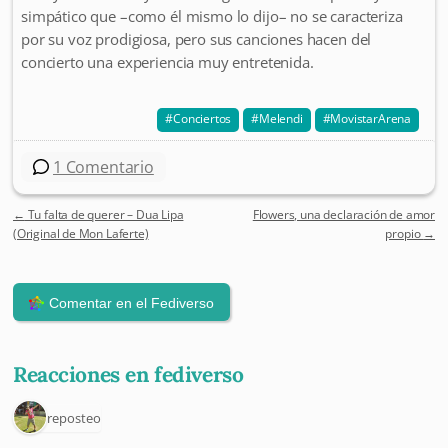
simpático que –como él mismo lo dijo– no se caracteriza
por su voz prodigiosa, pero sus canciones hacen del
concierto una experiencia muy entretenida.
Conciertos
Melendi
MovistarArena
1 Comentario
←
Tu falta de querer – Dua Lipa
Flowers, una declaración de amor
Post navigation
(Original de Mon Laferte)
propio
→
Reacciones en fediverso
1 reposteo