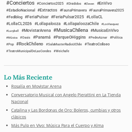
Conciertos
EnVivo
Conciertos2025
Divididos
Eleven
Extractos
EstadioNacional
FaunaPrimavera
FaunaPrimavera2025
FeriaPulsar
FeriaPulsar2025
LollaCL
Fediblog
LollaCL2026
Lollapalooza
LollapaloozaChile
LosVasquez
MusicaChilena
MovistarArena
MusicaEnVivo
Lucybell
Panamá
ParqueOHiggins
Música
Oasis
PedroAznar
Política
RockChileno
TeatroColiseo
Pop
SalaMasterRadioUChile
TeatroMunicipalDeLasCondes
Weichafe
Lo Más Reciente
Rosalía en Movistar Arena
Conversatorio Musical con Angelo Pierattini en La Tienda
Nacional
Catalina y Las Bordonas de Oro: Boleros, cumbias y otros
clásicos
Más Pulp en Vivo: Música Para el Cuerpo y Alma