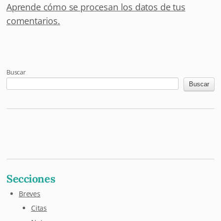
Aprende cómo se procesan los datos de tus
comentarios.
Buscar
Buscar
Mastodon
Pixelfed
Letterboxd
Last.fm
Maloja
Github
Secciones
Breves
Citas