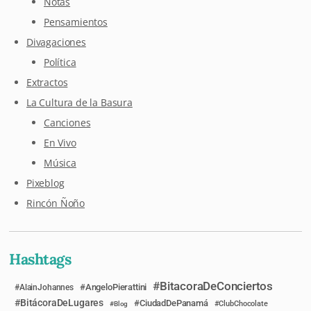
Notas
Pensamientos
Divagaciones
Política
Extractos
La Cultura de la Basura
Canciones
En Vivo
Música
Pixeblog
Rincón Ñoño
Hashtags
BitacoraDeConciertos
AngeloPierattini
AlainJohannes
BitácoraDeLugares
CiudadDePanamá
Blog
ClubChocolate