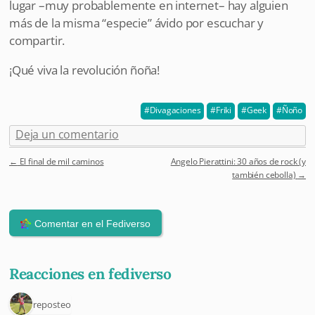
lugar –muy probablemente en internet– hay alguien
más de la misma “especie” ávido por escuchar y
compartir.
¡Qué viva la revolución ñoña!
Divagaciones
Friki
Geek
Ñoño
Deja un comentario
←
El final de mil caminos
Angelo Pierattini: 30 años de rock (y
Post navigation
también cebolla)
→
Reacciones en fediverso
1 reposteo