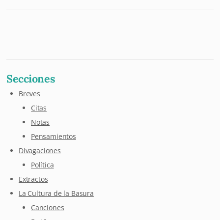
Mastodon
Pixelfed
Letterboxd
Last.fm
Maloja
Github
Secciones
Breves
Citas
Notas
Pensamientos
Divagaciones
Política
Extractos
La Cultura de la Basura
Canciones