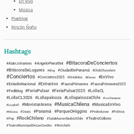
En Vivo
Música
Pixeblog
Rincón Ñoño
Hashtags
BitacoraDeConciertos
AngeloPierattini
AlainJohannes
BitácoraDeLugares
CiudadDePanamá
Blog
ClubChocolate
Conciertos
EnVivo
Conciertos2025
Divididos
Eleven
Extractos
EstadioNacional
FaunaPrimavera
FaunaPrimavera2025
FeriaPulsar
FeriaPulsar2025
LollaCL
Fediblog
LollaCL2026
Lollapalooza
LollapaloozaChile
LosVasquez
MusicaChilena
MovistarArena
MusicaEnVivo
Lucybell
Panamá
ParqueOHiggins
Música
Oasis
PedroAznar
Política
RockChileno
TeatroColiseo
Pop
SalaMasterRadioUChile
TeatroMunicipalDeLasCondes
Weichafe