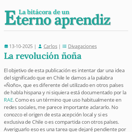
E
La bitácora de un
terno aprendiz
13-10-2025
|
Carlos
|
Divagaciones
La revolución ñoña
El objetivo de esta publicación es intentar dar una idea
del significado que en Chile le damos a la palabra
«Ñoño», que es diferente del utilizado en otros países
de habla hispana y ni siquiera está documentado por la
RAE
. Como es un término que uso habitualmente en
redes sociales, me parece importante aclararlo. No
conozco el origen de esta acepción local y si es
exclusiva de Chile o es compartida con otros países.
Averiguarlo eso es una tarea que dejaré pendiente por