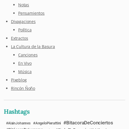
Notas
Pensamientos
Divagaciones
Política
Extractos
La Cultura de la Basura
Canciones
En Vivo
Música
Pixeblog
Rincón Ñoño
Hashtags
BitacoraDeConciertos
AngeloPierattini
AlainJohannes