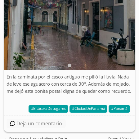
En la caminata por el casco antiguo me pilló la lluvia. Nada
de leve ese aguacero con cerca de 30°. Además de mojado,
me dejó esta bonita postal digna de quedar como recuerdo.
BitácoraDeLugares
CiudadDePanamá
Panamá
Deja un comentario
←
Paseo por el Casco Antiguo – Parte
Panamá Viejo
→