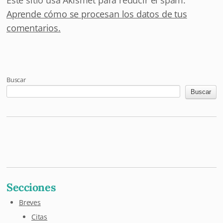
Aprende cómo se procesan los datos de tus
comentarios.
Buscar
Buscar
Mastodon
Pixelfed
Letterboxd
Last.fm
Maloja
Github
Secciones
Breves
Citas