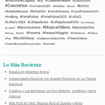
BitácoraDeLugares
CiudadDePanamá
Blog
ClubChocolate
Conciertos
EnVivo
Conciertos2025
Divididos
Eleven
Extractos
EstadioNacional
FaunaPrimavera
FaunaPrimavera2025
FeriaPulsar
FeriaPulsar2025
LollaCL
Fediblog
LollaCL2026
Lollapalooza
LollapaloozaChile
LosVasquez
MusicaChilena
MovistarArena
MusicaEnVivo
Lucybell
Panamá
ParqueOHiggins
Música
Oasis
PedroAznar
Política
RockChileno
TeatroColiseo
Pop
SalaMasterRadioUChile
TeatroMunicipalDeLasCondes
Weichafe
Lo Más Reciente
Rosalía en Movistar Arena
Conversatorio Musical con Angelo Pierattini en La Tienda
Nacional
Catalina y Las Bordonas de Oro: Boleros, cumbias y otros
clásicos
Más Pulp en Vivo: Música Para el Cuerpo y Alma