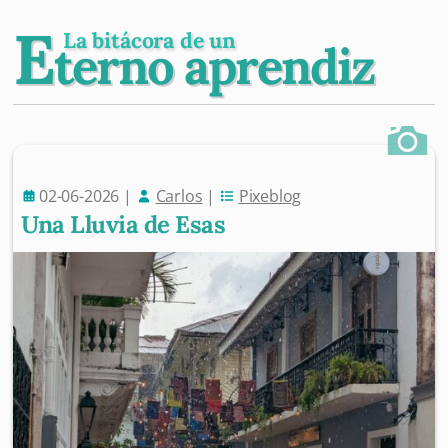
E
La bitácora de un
terno aprendiz
02-06-2026
|
Carlos
|
Pixeblog
Una Lluvia de Esas