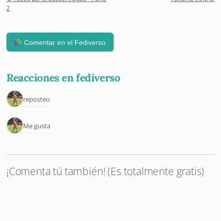
Post navigation
2
Reacciones en fediverso
1 reposteo
1 Me gusta
¡Comenta tú también! (Es totalmente gratis)